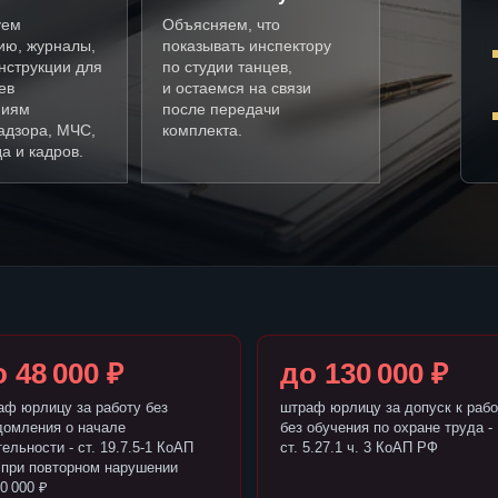
уем
Объясняем, что
ию, журналы,
показывать инспектору
нструкции для
по студии танцев,
ев
и остаемся на связи
ниям
после передачи
адзора, МЧС,
комплекта.
а и кадров.
 48 000 ₽
до 130 000 ₽
аф юрлицу за работу без
штраф юрлицу за допуск к рабо
домления о начале
без обучения по охране труда -
ельности - ст. 19.7.5-1 КоАП
ст. 5.27.1 ч. 3 КоАП РФ
 при повторном нарушении
0 000 ₽