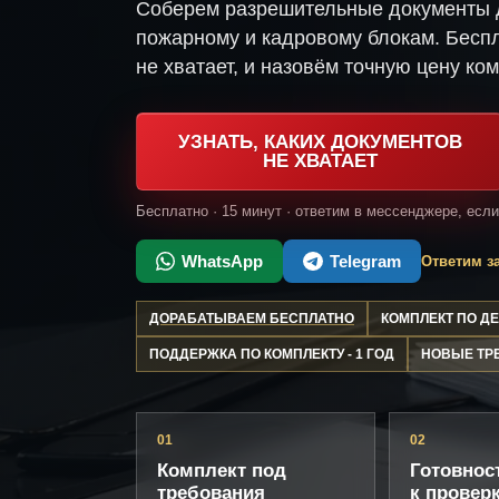
Соберем разрешительные документы д
пожарному и кадровому блокам. Беспл
не хватает, и назовём точную цену ком
УЗНАТЬ, КАКИХ ДОКУМЕНТОВ
НЕ ХВАТАЕТ
Бесплатно · 15 минут · ответим в мессенджере, есл
WhatsApp
Telegram
Ответим за
ДОРАБАТЫВАЕМ БЕСПЛАТНО
КОМПЛЕКТ ПО 
ПОДДЕРЖКА ПО КОМПЛЕКТУ - 1 ГОД
НОВЫЕ ТР
01
02
Комплект под
Готовнос
требования
к провер