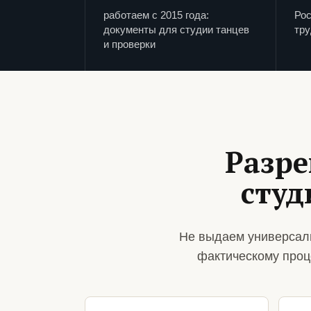
работаем с 2015 года:
Рос
документы для студии танцев
тру
и проверки
Разре
студ
Не выдаем универсаль
фактическому проц