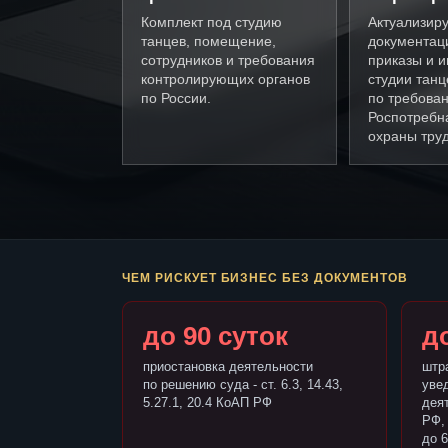
Комплект под студию
Актуализир
танцев, помещение,
документац
сотрудников и требования
приказы и и
контролирующих органов
студии танц
по России.
по требова
Роспотребн
охраны труд
ЧЕМ РИСКУЕТ БИЗНЕС БЕЗ ДОКУМЕНТОВ
до 90 суток
до
приостановка деятельности
штр
по решению суда - ст. 6.3, 14.43,
уве
5.27.1, 20.4 КоАП РФ
деят
РФ,
до 6