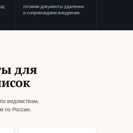
од
готовим документы удаленно
и сопровождаем внедрение
ты для
писок
по ведомствам,
м по России.