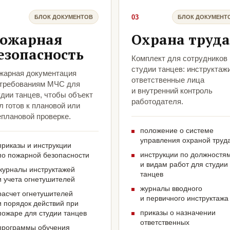
03
БЛОК ДОКУМЕНТОВ
БЛОК ДОКУМЕНТ
ожарная
Охрана труда
езопасность
Комплект для сотрудников
студии танцев: инструктажи
жарная документация
ответственные лица
 требованиям МЧС для
и внутренний контроль
удии танцев, чтобы объект
работодателя.
 готов к плановой или
еплановой проверке.
положение о системе
управления охраной труд
приказы и инструкции
инструкции по должностя
по пожарной безопасности
и видам работ для студии
журналы инструктажей
танцев
и учета огнетушителей
журналы вводного
расчет огнетушителей
и первичного инструктажа
и порядок действий при
приказы о назначении
пожаре для студии танцев
ответственных
программы обучения