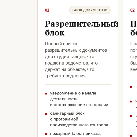
01
02
БЛОК ДОКУМЕНТОВ
Разрешительный
П
блок
б
Полный список
По
разрешительных документов
по
для студии танцев: что
ст
подают в ведомства, что
был
держат на объекте, что
вн
требует продления.
уведомление о начале
деятельности
и подтверждение его подачи
санитарный блок
с программой
производственного контроля
пожарный блок: приказы,