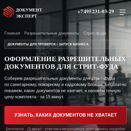
ДОКУМЕНТ
+7 495 231-03-29
ЭКСПЕРТ
Главная
Разрешительные документы
Стрит-фуда
ДОКУМЕНТЫ ДЛЯ ПРОВЕРОК • ЗАПУСК БИЗНЕСА
ОФОРМЛЕНИЕ РАЗРЕШИТЕЛЬНЫХ
ДОКУМЕНТОВ ДЛЯ СТРИТ-ФУДА
Соберем разрешительные документы для стрит-фуда
по санитарному, пожарному и кадровому блокам. Бесплатно
покажем, каких документов не хватает, и назовём точную
цену комплекта - за 15 минут.
УЗНАТЬ, КАКИХ ДОКУМЕНТОВ НЕ ХВАТАЕТ
Бесплатно · 15 минут · ответим в мессенджере, если звонить неудобно