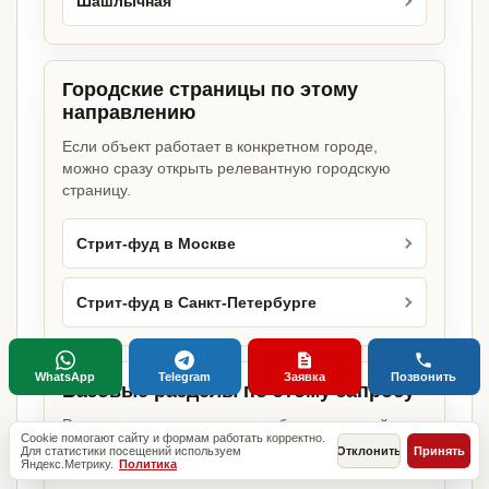
Шашлычная
Городские страницы по этому
направлению
Если объект работает в конкретном городе,
можно сразу открыть релевантную городскую
страницу.
Стрит-фуд в Москве
Стрит-фуд в Санкт-Петербурге
WhatsApp
Telegram
Заявка
Позвонить
Базовые разделы по этому запросу
Родительские страницы дают более широкий
Cookie помогают сайту и формам работать корректно.
обзор услуги, объекта или региона без лишних
Для статистики посещений используем
Отклонить
Принять
Яндекс.Метрику.
Политика
переходов.