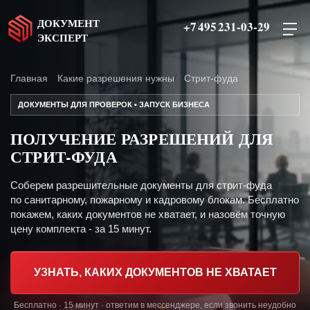
ДОКУМЕНТ
+7 495 231-03-29
ЭКСПЕРТ
Главная
Какие разрешения нужны
Стрит-фуда
ДОКУМЕНТЫ ДЛЯ ПРОВЕРОК • ЗАПУСК БИЗНЕСА
ПОЛУЧЕНИЕ РАЗРЕШЕНИЙ ДЛЯ
СТРИТ-ФУДА
Соберем разрешительные документы для стрит-фуда
по санитарному, пожарному и кадровому блокам. Бесплатно
покажем, каких документов не хватает, и назовём точную
цену комплекта - за 15 минут.
УЗНАТЬ, КАКИХ ДОКУМЕНТОВ НЕ ХВАТАЕТ
Бесплатно · 15 минут · ответим в мессенджере, если звонить неудобно