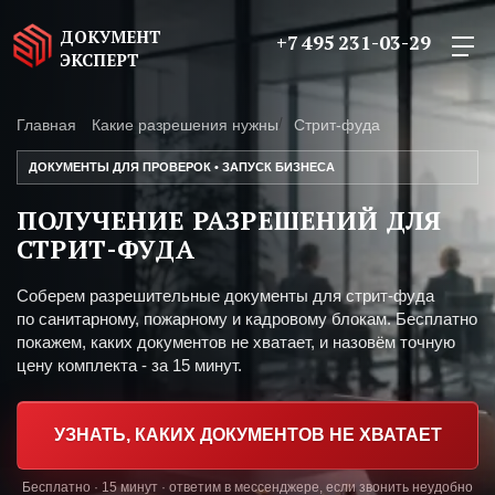
ДОКУМЕНТ
+7 495 231-03-29
ЭКСПЕРТ
Главная
Какие разрешения нужны
Стрит-фуда
ДОКУМЕНТЫ ДЛЯ ПРОВЕРОК • ЗАПУСК БИЗНЕСА
ПОЛУЧЕНИЕ РАЗРЕШЕНИЙ ДЛЯ
СТРИТ-ФУДА
Соберем разрешительные документы для стрит-фуда
по санитарному, пожарному и кадровому блокам. Бесплатно
покажем, каких документов не хватает, и назовём точную
цену комплекта - за 15 минут.
УЗНАТЬ, КАКИХ ДОКУМЕНТОВ НЕ ХВАТАЕТ
Бесплатно · 15 минут · ответим в мессенджере, если звонить неудобно