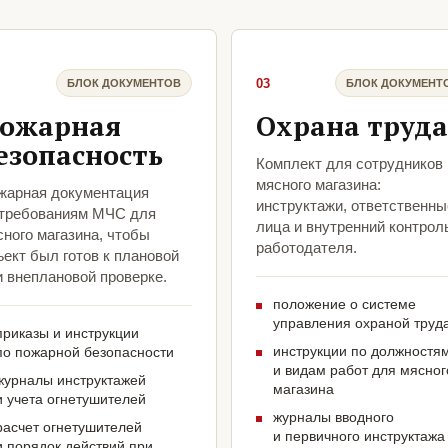
03
БЛОК ДОКУМЕНТОВ
БЛОК ДОКУМЕНТ
ожарная
Охрана труда
езопасность
Комплект для сотрудников
мясного магазина:
жарная документация
инструктажи, ответственны
 требованиям МЧС для
лица и внутренний контрол
ного магазина, чтобы
работодателя.
ект был готов к плановой
и внеплановой проверке.
положение о системе
управления охраной труд
приказы и инструкции
инструкции по должностя
по пожарной безопасности
и видам работ для мясног
журналы инструктажей
магазина
и учета огнетушителей
журналы вводного
расчет огнетушителей
и первичного инструктажа
и порядок действий при