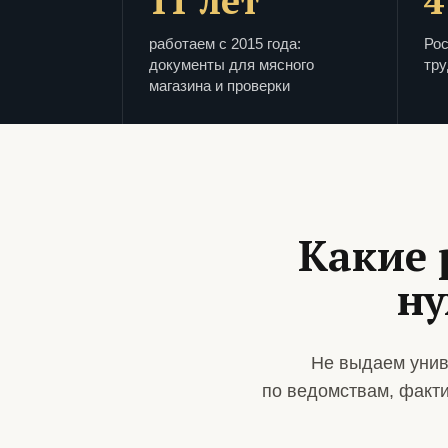
11 лет
4
работаем с 2015 года:
Рос
документы для мясного
тру
магазина и проверки
Какие 
ну
Не выдаем унив
по ведомствам, факт