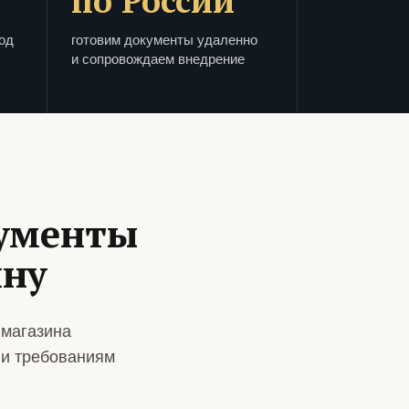
по России
од
готовим документы удаленно
и сопровождаем внедрение
кументы
ину
 магазина
 и требованиям