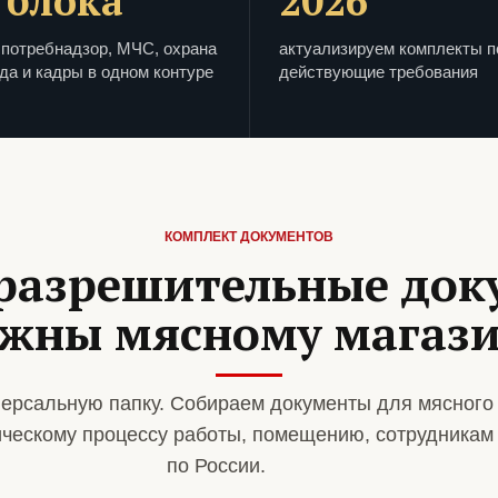
 блока
2026
потребнадзор, МЧС, охрана
актуализируем комплекты п
да и кадры в одном контуре
действующие требования
КОМПЛЕКТ ДОКУМЕНТОВ
разрешительные до
жны мясному магаз
ерсальную папку. Собираем документы для мясного
ическому процессу работы, помещению, сотрудникам
по России.