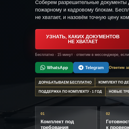
Соберем разрешительные документы д
пожарному и кадровому блокам. Беспл
не хватает, и назовём точную цену ком
УЗНАТЬ, КАКИХ ДОКУМЕНТОВ
НЕ ХВАТАЕТ
Бесплатно · 15 минут · ответим в мессенджере, есл
WhatsApp
Telegram
Ответим за
ДОРАБАТЫВАЕМ БЕСПЛАТНО
КОМПЛЕКТ ПО 
ПОДДЕРЖКА ПО КОМПЛЕКТУ - 1 ГОД
НОВЫЕ ТР
01
02
Комплект под
Готовнос
требования
к провер