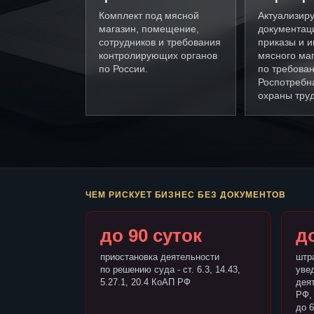
Комплект под мясной
Актуализир
магазин, помещение,
документац
сотрудников и требования
приказы и и
контролирующих органов
мясного ма
по России.
по требова
Роспотребн
охраны труд
ЧЕМ РИСКУЕТ БИЗНЕС БЕЗ ДОКУМЕНТОВ
до 90 суток
до
приостановка деятельности
штр
по решению суда - ст. 6.3, 14.43,
уве
5.27.1, 20.4 КоАП РФ
деят
РФ,
до 6