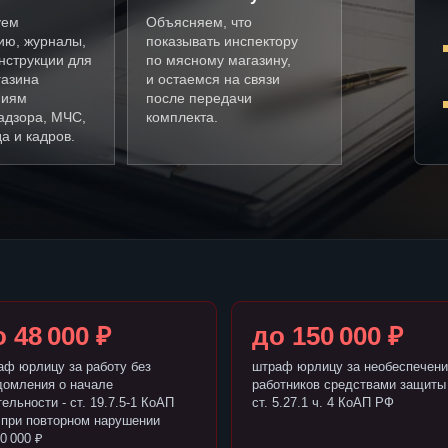
уем
Объясняем, что
ию, журналы,
показывать инспектору
нструкции для
по мясному магазину,
газина
и остаемся на связи
ниям
после передачи
адзора, МЧС,
комплекта.
а и кадров.
 48 000 ₽
до 150 000 ₽
аф юрлицу за работу без
штраф юрлицу за необеспечени
домления о начале
работников средствами защиты 
ельности - ст. 19.7.5-1 КоАП
ст. 5.27.1 ч. 4 КоАП РФ
 при повторном нарушении
0 000 ₽