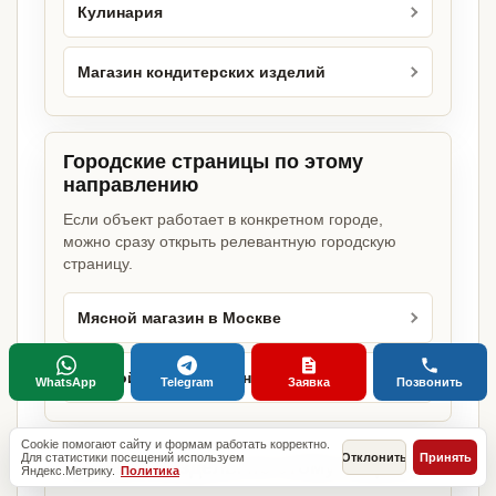
Кулинария
Магазин кондитерских изделий
Городские страницы по этому
направлению
Если объект работает в конкретном городе,
можно сразу открыть релевантную городскую
страницу.
Мясной магазин в Москве
Мясной магазин в Санкт-Петербурге
WhatsApp
Telegram
Заявка
Позвонить
Cookie помогают сайту и формам работать корректно.
Для статистики посещений используем
Отклонить
Принять
Базовые разделы по этому запросу
Яндекс.Метрику.
Политика