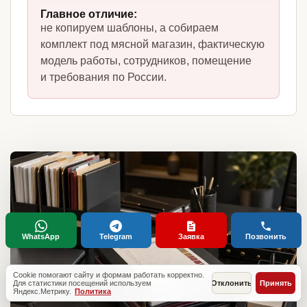
Главное отличие:
не копируем шаблоны, а собираем
комплект под мясной магазин, фактическую
модель работы, сотрудников, помещение
и требования по России.
WhatsApp
Telegram
Заявка
Позвонить
Cookie помогают сайту и формам работать корректно.
Для статистики посещений используем
Отклонить
Принять
Яндекс.Метрику.
Политика