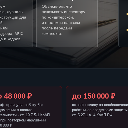
уем
Объясняем, что
ию, журналы,
показывать инспектору
нструкции для
по кондитерской,
ой
и остаемся на связи
ниям
после передачи
адзора, МЧС,
комплекта.
а и кадров.
 48 000 ₽
до 150 000 ₽
аф юрлицу за работу без
штраф юрлицу за необеспечени
домления о начале
работников средствами защиты 
ельности - ст. 19.7.5-1 КоАП
ст. 5.27.1 ч. 4 КоАП РФ
 при повторном нарушении
0 000 ₽