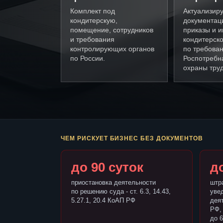
Комплект под
Актуализир
кондитерскую,
документац
помещение, сотрудников
приказы и и
и требования
кондитерск
контролирующих органов
по требова
по России.
Роспотребн
охраны труд
ЧЕМ РИСКУЕТ БИЗНЕС БЕЗ ДОКУМЕНТОВ
до 90 суток
до
приостановка деятельности
штр
по решению суда - ст. 6.3, 14.43,
уве
5.27.1, 20.4 КоАП РФ
деят
РФ,
до 6