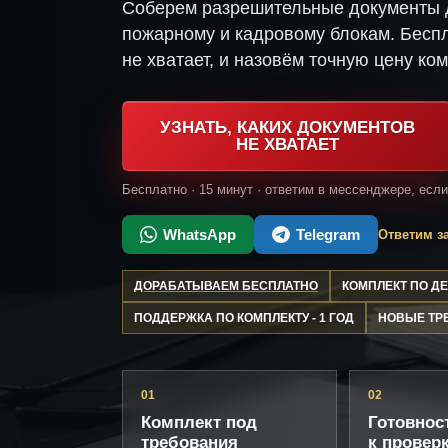
Соберем разрешительные документы д
пожарному и кадровому блокам. Беспл
не хватает, и назовём точную цену ком
УЗНАТЬ, КАКИХ ДОКУМЕНТОВ
НЕ ХВАТАЕТ
Бесплатно · 15 минут · ответим в мессенджере, есл
WhatsApp
Telegram
Ответим за
ДОРАБАТЫВАЕМ БЕСПЛАТНО
КОМПЛЕКТ ПО 
ПОДДЕРЖКА ПО КОМПЛЕКТУ - 1 ГОД
НОВЫЕ ТР
01
02
Комплект под
Готовнос
требования
к провер