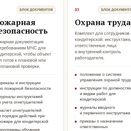
03
БЛОК ДОКУМЕНТОВ
БЛОК ДОКУМЕНТ
ожарная
Охрана труда
езопасность
Комплект для сотрудников
кондитерской: инструктажи
жарная документация
ответственные лица
 требованиям МЧС для
и внутренний контроль
ндитерской, чтобы объект
работодателя.
 готов к плановой или
еплановой проверке.
положение о системе
управления охраной труд
приказы и инструкции
инструкции по должностя
по пожарной безопасности
и видам работ для
журналы инструктажей
кондитерской
и учета огнетушителей
журналы вводного
расчет огнетушителей
и первичного инструктажа
и порядок действий при
приказы о назначении
пожаре для кондитерской
ответственных
программы обучения