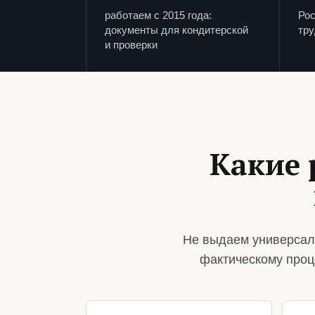
работаем с 2015 года:
Рос
документы для кондитерской
тру
и проверки
Какие 
Не выдаем универсал
фактическому проц