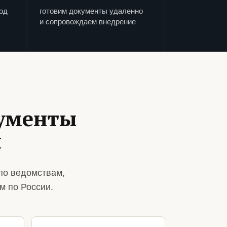
од
готовим документы удаленно
и сопровождаем внедрение
кументы
й
по ведомствам,
м по России.