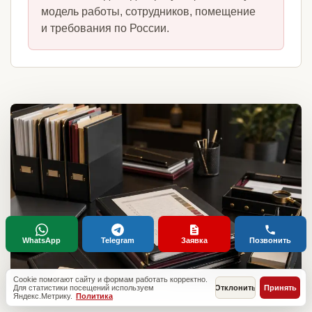
модель работы, сотрудников, помещение
и требования по России.
WhatsApp
Telegram
Заявка
Позвонить
Cookie помогают сайту и формам работать корректно.
Для статистики посещений используем
Отклонить
Принять
Яндекс.Метрику.
Политика