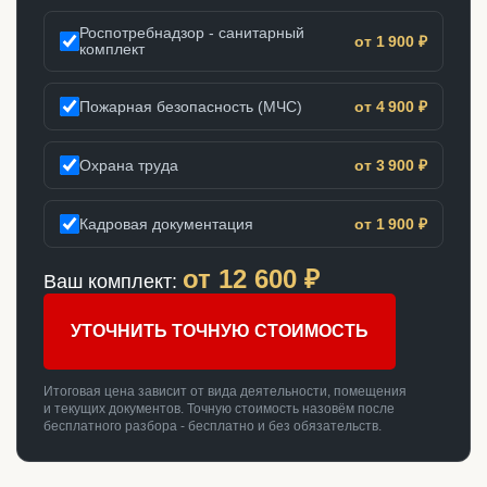
Роспотребнадзор - санитарный
от 1 900 ₽
комплект
Пожарная безопасность (МЧС)
от 4 900 ₽
Охрана труда
от 3 900 ₽
Кадровая документация
от 1 900 ₽
от
12 600
₽
Ваш комплект:
УТОЧНИТЬ ТОЧНУЮ СТОИМОСТЬ
Итоговая цена зависит от вида деятельности, помещения
и текущих документов. Точную стоимость назовём после
бесплатного разбора - бесплатно и без обязательств.