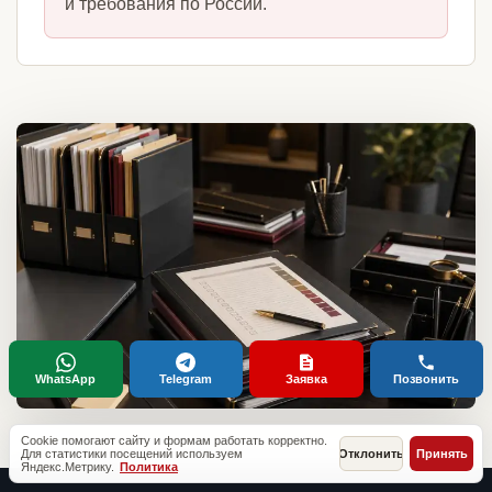
и требования по России.
WhatsApp
Telegram
Заявка
Позвонить
Cookie помогают сайту и формам работать корректно.
Для статистики посещений используем
Отклонить
Принять
Яндекс.Метрику.
Политика