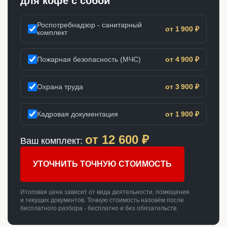
для кофе с собой
Роспотребнадзор - санитарный
от 1 900 ₽
комплект
Пожарная безопасность (МЧС)
от 4 900 ₽
Охрана труда
от 3 900 ₽
Кадровая документация
от 1 900 ₽
от
12 600
₽
Ваш комплект:
УТОЧНИТЬ ТОЧНУЮ СТОИМОСТЬ
Итоговая цена зависит от вида деятельности, помещения
и текущих документов. Точную стоимость назовём после
бесплатного разбора - бесплатно и без обязательств.