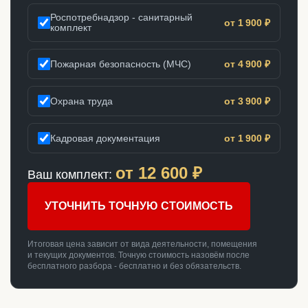
Роспотребнадзор - санитарный
от 1 900 ₽
комплект
Пожарная безопасность (МЧС)
от 4 900 ₽
Охрана труда
от 3 900 ₽
Кадровая документация
от 1 900 ₽
от
12 600
₽
Ваш комплект:
УТОЧНИТЬ ТОЧНУЮ СТОИМОСТЬ
Итоговая цена зависит от вида деятельности, помещения
и текущих документов. Точную стоимость назовём после
бесплатного разбора - бесплатно и без обязательств.