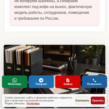
не копируем шаблоны, а собираем
комплект под кофе на вынос, фактическую
модель работы, сотрудников, помещение
и требования по России.
WhatsApp
Telegram
Заявка
Позвонить
Cookie помогают сайту и формам работать корректно.
Для статистики посещений используем
Отклонить
Принять
Яндекс.Метрику.
Политика