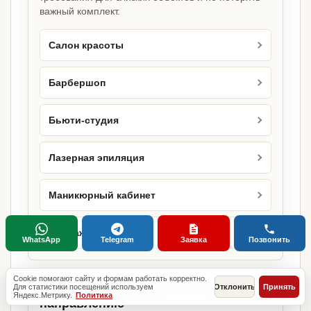
важный комплект.
Салон красоты
Барбершоп
Бьюти-студия
Лазерная эпиляция
Маникюрный кабинет
Массажный кабинет
WhatsApp
Telegram
Заявка
Позвонить
Cookie помогают сайту и формам работать корректно.
Городские страницы по этому
Для статистики посещений используем
Отклонить
Принять
Яндекс.Метрику.
Политика
направлению