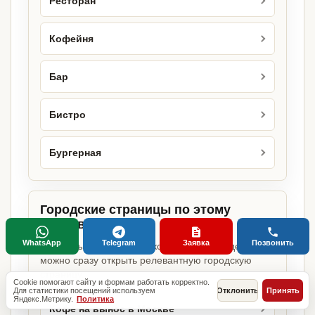
Ресторан
Кофейня
Бар
Бистро
Бургерная
Городские страницы по этому
направлению
WhatsApp
Telegram
Заявка
Позвонить
Если объект работает в конкретном городе,
можно сразу открыть релевантную городскую
страницу.
Cookie помогают сайту и формам работать корректно.
Для статистики посещений используем
Отклонить
Принять
Яндекс.Метрику.
Политика
Кофе на вынос в Москве