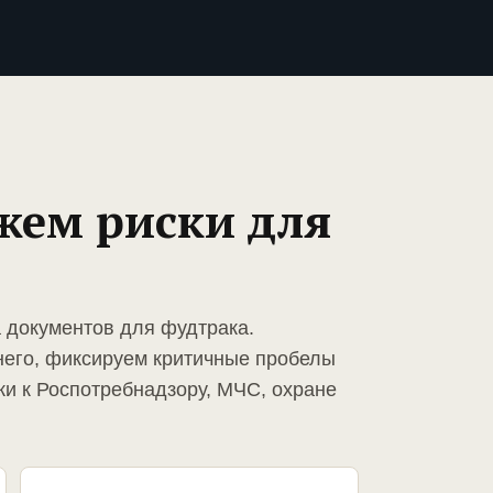
жем риски для
а документов для фудтрака.
него, фиксируем критичные пробелы
ки к Роспотребнадзору, МЧС, охране