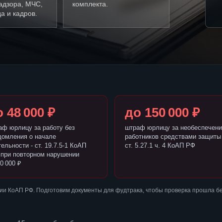
адзора, МЧС,
комплекта.
а и кадров.
 48 000 ₽
до 150 000 ₽
аф юрлицу за работу без
штраф юрлицу за необеспечени
домления о начале
работников средствами защиты 
ельности - ст. 19.7.5-1 КоАП
ст. 5.27.1 ч. 4 КоАП РФ
 при повторном нарушении
0 000 ₽
ии КоАП РФ. Подготовим документы для фудтрака, чтобы проверка прошла б