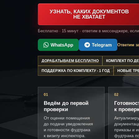
УЗНАТЬ, КАКИХ ДОКУМЕНТОВ
НЕ ХВАТАЕТ
Бесплатно · 15 минут · ответим в мессенджере, есл
WhatsApp
Telegram
Ответим за
ДОРАБАТЫВАЕМ БЕСПЛАТНО
КОМПЛЕКТ ПО 
ПОДДЕРЖКА ПО КОМПЛЕКТУ - 1 ГОД
НОВЫЕ ТР
01
02
Ведём до первой
Готовнос
проверки
к провер
От оценки помещения
Актуализир
до подачи уведомления
документац
и готовности фудтрака
приказы и и
к визиту инспектора.
фудтрака п