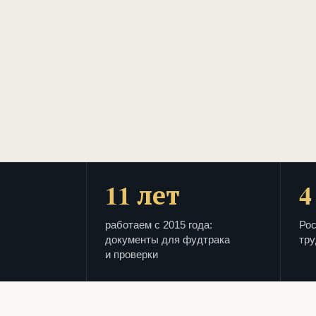
11 лет
4
работаем с 2015 года:
Рос
документы для фудтрака
тру
и проверки