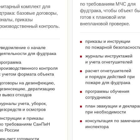
по требованиям МЧС для
нитарный комплект для
фудтрака, чтобы объект б
дтрака: базовые договоры,
готов к плановой или
рналы, приказы
внеплановой проверке.
производственный контроль.
приказы и инструкции
по пожарной безопасност
уведомление о начале
деятельности для фудтрака
журналы инструктажей
и учета огнетушителей
программа
производственного контроля
расчет огнетушителей
с учетом формата объекта
и порядок действий при
пожаре для фудтрака
договоры на дезинфекцию,
дезинсекцию, дератизацию
программы обучения
и вывоз отходов
сотрудников
журналы учета, уборок,
план эвакуации и деклар
дезсредств и осмотров
при необходимости
инструкции и приказы
консультация по замечан
по требованиям СанПиН
инспектора
по России
чек-лист готовности