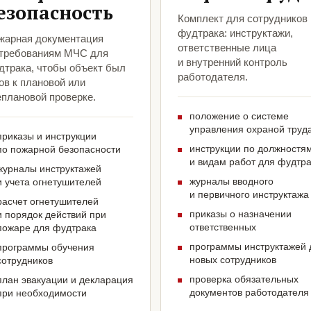
езопасность
Комплект для сотрудников
фудтрака: инструктажи,
жарная документация
ответственные лица
 требованиям МЧС для
и внутренний контроль
дтрака, чтобы объект был
работодателя.
ов к плановой или
еплановой проверке.
положение о системе
управления охраной труд
приказы и инструкции
инструкции по должностя
по пожарной безопасности
и видам работ для фудтр
журналы инструктажей
журналы вводного
и учета огнетушителей
и первичного инструктажа
расчет огнетушителей
приказы о назначении
и порядок действий при
ответственных
пожаре для фудтрака
программы инструктажей 
программы обучения
новых сотрудников
сотрудников
проверка обязательных
план эвакуации и декларация
документов работодателя
при необходимости