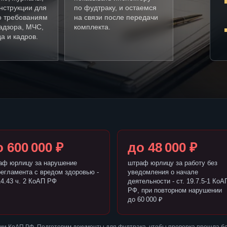
нструкции для
по фудтраку, и остаемся
о требованиям
на связи после передачи
адзора, МЧС,
комплекта.
а и кадров.
 600 000 ₽
до 48 000 ₽
аф юрлицу за нарушение
штраф юрлицу за работу без
регламента с вредом здоровью -
уведомления о начале
14.43 ч. 2 КоАП РФ
деятельности - ст. 19.7.5-1 КоА
РФ, при повторном нарушении
до 60 000 ₽