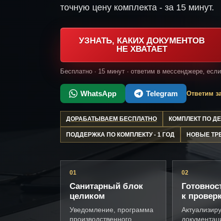
точную цену комплекта - за 15 минут.
УЗНАТЬ, КАКИХ ДОКУМЕНТОВ
НЕ ХВАТАЕТ
Бесплатно · 15 минут · ответим в мессенджере, есл
WhatsApp
Telegram
Ответим за
ДОРАБАТЫВАЕМ БЕСПЛАТНО
КОМПЛЕКТ ПО 
ПОДДЕРЖКА ПО КОМПЛЕКТУ - 1 ГОД
НОВЫЕ ТР
01
02
Санитарный блок
Готовнос
целиком
к провер
Уведомление, программа
Актуализир
производственного
документац