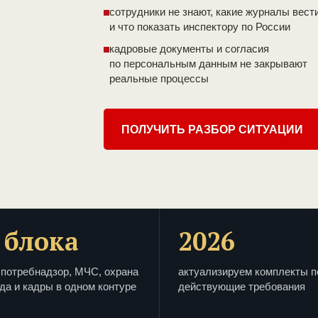
сотрудники не знают, какие журналы вест
и что показать инспектору по России
кадровые документы и согласия
по персональным данным не закрывают
реальные процессы
ПОЛУЧИТЬ РАЗБОР СИТУАЦИИ
 блока
2026
потребнадзор, МЧС, охрана
актуализируем комплекты п
да и кадры в одном контуре
действующие требования