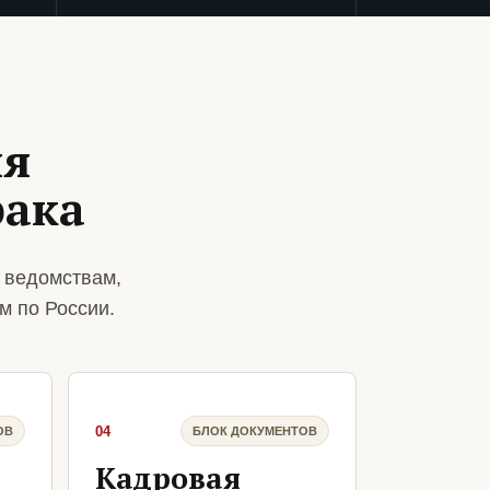
ля
рака
 ведомствам,
м по России.
04
ОВ
БЛОК ДОКУМЕНТОВ
Кадровая