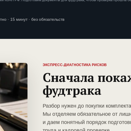
ии КоАП РФ. Подготовим документы для фудтрака, чтобы проверка прошла б
тно · 15 минут · без обязательств
ЭКСПРЕСС-ДИАГНОСТИКА РИСКОВ
Сначала пока
фудтрака
Разбор нужен до покупки комплект
Мы отделяем обязательное от лиш
и даем понятный порядок подготов
труда и кадровой проверке.