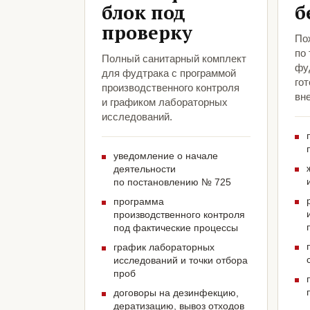
блок под
б
проверку
По
по
Полный санитарный комплект
фу
для фудтрака с программой
гот
производственного контроля
вн
и графиком лабораторных
исследований.
уведомление о начале
деятельности
по постановлению № 725
программа
производственного контроля
под фактические процессы
график лабораторных
исследований и точки отбора
проб
договоры на дезинфекцию,
дератизацию, вывоз отходов