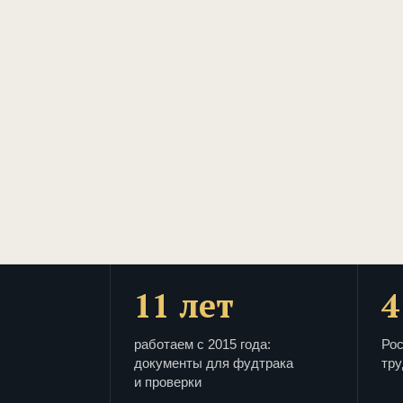
11 лет
4
работаем с 2015 года:
Рос
документы для фудтрака
тру
и проверки