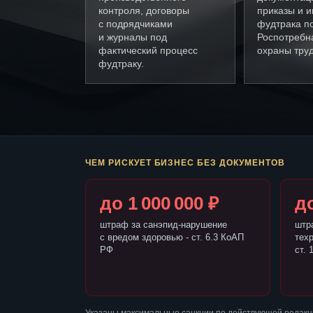
контроля, договоры
приказы и и
с подрядчиками
фудтрака п
и журналы под
Роспотребн
фактический процесс
охраны труд
фудтраку.
ЧЕМ РИСКУЕТ БИЗНЕС БЕЗ ДОКУМЕНТОВ
до 1 000 000 ₽
до
штраф за санэпид-нарушение
штр
с вредом здоровью - ст. 6.3 КоАП
тех
РФ
ст. 