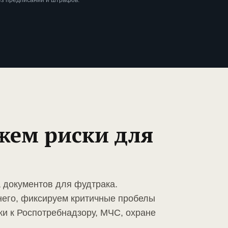
ез предписаний и штрафов.
жем риски для
а документов для фудтрака.
него, фиксируем критичные пробелы
ки к Роспотребнадзору, МЧС, охране