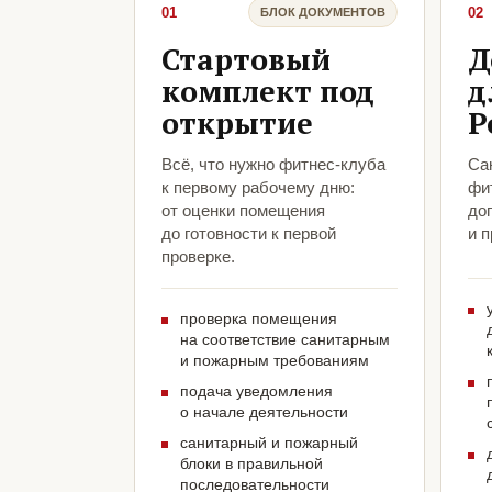
01
02
БЛОК ДОКУМЕНТОВ
Стартовый
Д
комплект под
д
открытие
Р
Всё, что нужно фитнес-клуба
Са
к первому рабочему дню:
фи
от оценки помещения
до
до готовности к первой
и 
проверке.
проверка помещения
на соответствие санитарным
и пожарным требованиям
подача уведомления
о начале деятельности
санитарный и пожарный
блоки в правильной
последовательности