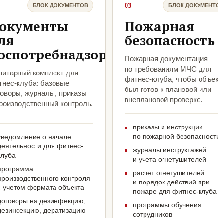
03
БЛОК ДОКУМЕНТОВ
БЛОК ДОКУМЕНТ
окументы
Пожарная
ля
безопасность
оспотребнадзора
Пожарная документация
по требованиям МЧС для
нитарный комплект для
фитнес-клуба, чтобы объе
тнес-клуба: базовые
был готов к плановой или
говоры, журналы, приказы
внеплановой проверке.
производственный контроль.
приказы и инструкции
по пожарной безопасност
уведомление о начале
деятельности для фитнес-
журналы инструктажей
клуба
и учета огнетушителей
программа
расчет огнетушителей
производственного контроля
и порядок действий при
с учетом формата объекта
пожаре для фитнес-клуба
договоры на дезинфекцию,
программы обучения
дезинсекцию, дератизацию
сотрудников