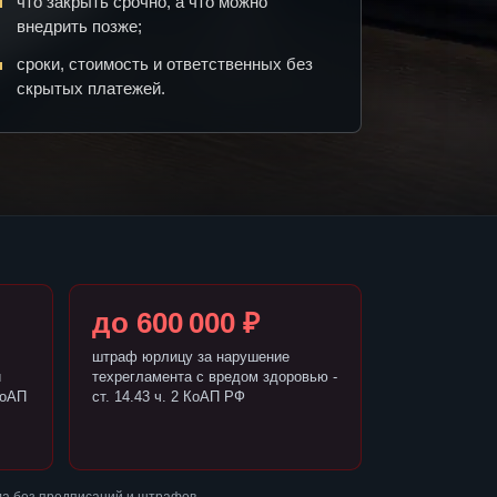
что закрыть срочно, а что можно
внедрить позже;
сроки, стоимость и ответственных без
скрытых платежей.
до 600 000 ₽
штраф юрлицу за нарушение
и
техрегламента с вредом здоровью -
КоАП
ст. 14.43 ч. 2 КоАП РФ