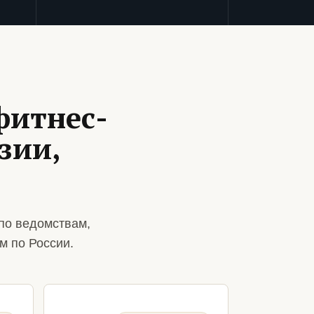
фитнес-
зии,
по ведомствам,
м по России.