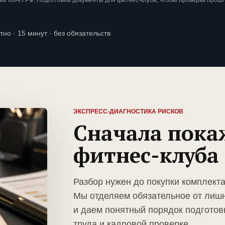
ии КоАП РФ. Подготовим документы для фитнес-клуба, чтобы проверка прош
тно · 15 минут · без обязательств
ЭКСПРЕСС-ДИАГНОСТИКА РИСКОВ
Сначала пока
фитнес-клуба
Разбор нужен до покупки комплект
Мы отделяем обязательное от лиш
и даем понятный порядок подготов
труда и кадровой проверке.