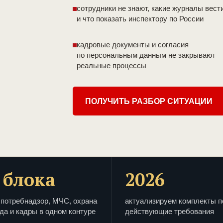
сотрудники не знают, какие журналы вест
и что показать инспектору по России
кадровые документы и согласия
по персональным данным не закрывают
реальные процессы
ПОЛУЧИТЬ РАЗБОР СИТУАЦИИ
 блока
2026
потребнадзор, МЧС, охрана
актуализируем комплекты п
да и кадры в одном контуре
действующие требования