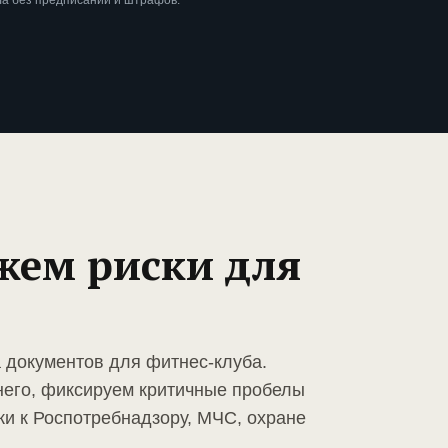
ла без предписаний и штрафов.
жем риски для
а документов для фитнес-клуба.
него, фиксируем критичные пробелы
ки к Роспотребнадзору, МЧС, охране