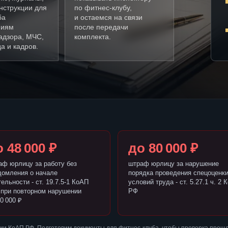
нструкции для
по фитнес-клубу,
ба
и остаемся на связи
ниям
после передачи
адзора, МЧС,
комплекта.
а и кадров.
 48 000 ₽
до 80 000 ₽
аф юрлицу за работу без
штраф юрлицу за нарушение
домления о начале
порядка проведения спецоценк
ельности - ст. 19.7.5-1 КоАП
условий труда - ст. 5.27.1 ч. 2 
 при повторном нарушении
РФ
0 000 ₽