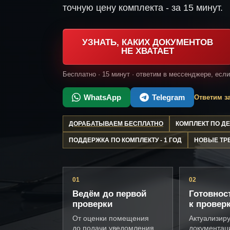
точную цену комплекта - за 15 минут.
УЗНАТЬ, КАКИХ ДОКУМЕНТОВ
НЕ ХВАТАЕТ
Бесплатно · 15 минут · ответим в мессенджере, есл
WhatsApp
Telegram
Ответим за
ДОРАБАТЫВАЕМ БЕСПЛАТНО
КОМПЛЕКТ ПО 
ПОДДЕРЖКА ПО КОМПЛЕКТУ - 1 ГОД
НОВЫЕ ТР
01
02
Ведём до первой
Готовнос
проверки
к провер
От оценки помещения
Актуализир
до подачи уведомления
документац