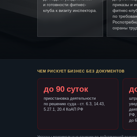
и готовности фитнес-
приказы и и
клуба к визиту инспектора.
фитнес-клу
по требова
Роспотребн
охраны труд
ЧЕМ РИСКУЕТ БИЗНЕС БЕЗ ДОКУМЕНТОВ
до 90 суток
до
приостановка деятельности
штр
по решению суда - ст. 6.3, 14.43,
уве
5.27.1, 20.4 КоАП РФ
деят
РФ,
до 6