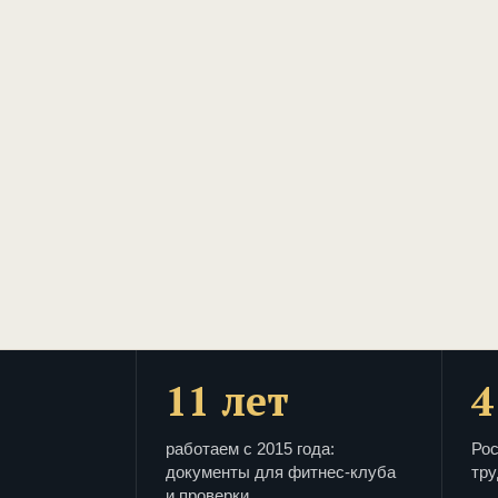
11 лет
4
работаем с 2015 года:
Рос
документы для фитнес-клуба
тру
и проверки