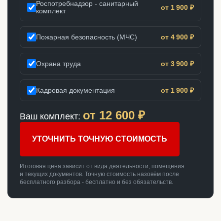
Роспотребнадзор - санитарный
от 1 900 ₽
комплект
Пожарная безопасность (МЧС)
от 4 900 ₽
Охрана труда
от 3 900 ₽
Кадровая документация
от 1 900 ₽
от
12 600
₽
Ваш комплект:
УТОЧНИТЬ ТОЧНУЮ СТОИМОСТЬ
Итоговая цена зависит от вида деятельности, помещения
и текущих документов. Точную стоимость назовём после
бесплатного разбора - бесплатно и без обязательств.