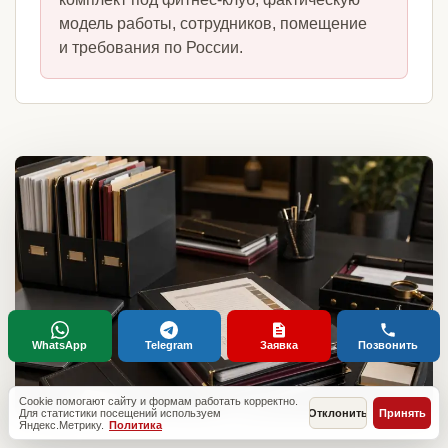
модель работы, сотрудников, помещение
и требования по России.
WhatsApp
Telegram
Заявка
Позвонить
Cookie помогают сайту и формам работать корректно.
Для статистики посещений используем
Отклонить
Принять
Яндекс.Метрику.
Политика