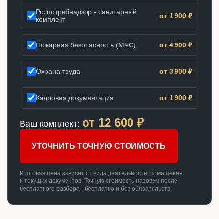
Роспотребнадзор - санитарный
от 1 900 ₽
комплект
Пожарная безопасность (МЧС)
от 4 900 ₽
Охрана труда
от 3 900 ₽
Кадровая документация
от 1 900 ₽
от
12 600
₽
Ваш комплект:
УТОЧНИТЬ ТОЧНУЮ СТОИМОСТЬ
Итоговая цена зависит от вида деятельности, помещения
и текущих документов. Точную стоимость назовём после
бесплатного разбора - бесплатно и без обязательств.