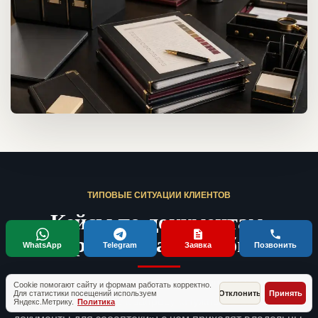
ТИПОВЫЕ СИТУАЦИИ КЛИЕНТОВ
Кейсы по документам,
проверкам и запуску бизнеса
WhatsApp
Telegram
Заявка
Позвонить
Без имен и fake-отзывов. Это обезличенные рабочие
Cookie помогают сайту и формам работать корректно.
Для статистики посещений используем
Отклонить
Принять
ситуации, близкие к запросу «Нужные в 2026 году
Яндекс.Метрику.
Политика