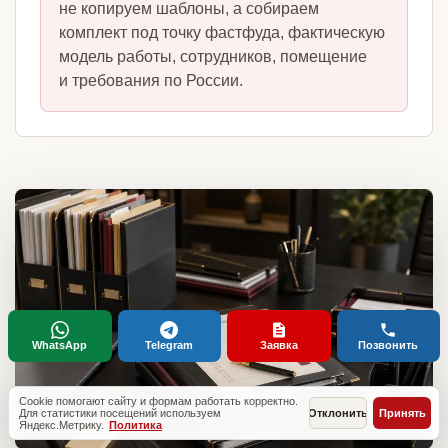
не копируем шаблоны, а собираем
комплект под точку фастфуда, фактическую
модель работы, сотрудников, помещение
и требования по России.
WhatsApp
Telegram
Заявка
Позвонить
Cookie помогают сайту и формам работать корректно.
Для статистики посещений используем
Отклонить
Принять
Яндекс.Метрику.
Политика