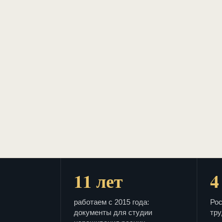
11 лет
4
работаем с 2015 года:
Рос
документы для студии
тру