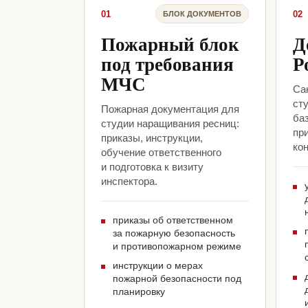
01
02
БЛОК ДОКУМЕНТОВ
Пожарный блок
Д
под требования
Р
МЧС
Са
ст
Пожарная документация для
ба
студии наращивания ресниц:
пр
приказы, инструкции,
кон
обучение ответственного
и подготовка к визиту
инспектора.
приказы об ответственном
за пожарную безопасность
и противопожарном режиме
инструкции о мерах
пожарной безопасности под
планировку