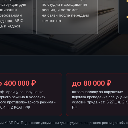
нструкции для
по студии наращивания
ащивания
ресниц, и остаемся
требованиям
на связи после передачи
адзора, МЧС,
комплекта.
а и кадров.
 400 000 ₽
до 80 000 ₽
аф юрлицу за нарушение
штраф юрлицу за нарушение
арного режима в условиях
порядка проведения спецоценк
бого противопожарного режима -
условий труда - ст. 5.27.1 ч. 2 
20.4 ч. 2 КоАП РФ
РФ
ии КоАП РФ. Подготовим документы для студии наращивания ресниц, чтобы 