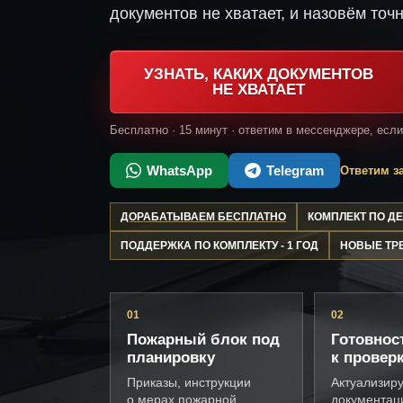
документов не хватает, и назовём точн
УЗНАТЬ, КАКИХ ДОКУМЕНТОВ
НЕ ХВАТАЕТ
Бесплатно · 15 минут · ответим в мессенджере, есл
WhatsApp
Telegram
Ответим за
ДОРАБАТЫВАЕМ БЕСПЛАТНО
КОМПЛЕКТ ПО 
ПОДДЕРЖКА ПО КОМПЛЕКТУ - 1 ГОД
НОВЫЕ ТР
01
02
Пожарный блок под
Готовнос
планировку
к провер
Приказы, инструкции
Актуализир
о мерах пожарной
документац