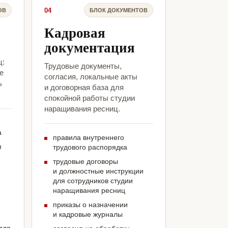
04
ОВ
БЛОК ДОКУМЕНТОВ
Кадровая
документация
ц:
Трудовые документы,
е
согласия, локальные акты
ь
и договорная база для
спокойной работы студии
наращивания ресниц.
а
правила внутреннего
м
трудового распорядка
трудовые договоры
и должностные инструкции
для сотрудников студии
наращивания ресниц
приказы о назначении
и кадровые журналы