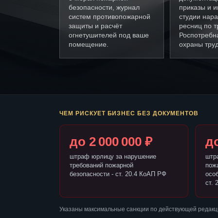
безопасности, журнал
приказы и и
систем противопожарной
студии нар
защиты и расчёт
ресниц по 
огнетушителей под ваше
Роспотребн
помещение.
охраны труд
ЧЕМ РИСКУЕТ БИЗНЕС БЕЗ ДОКУМЕНТОВ
до 2 000 000 ₽
до
штраф юрлицу за нарушение
штр
требований пожарной
пож
безопасности - ст. 20.4 КоАП РФ
осо
ст. 
Указаны максимальные санкции по действующей редакц