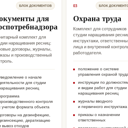
03
БЛОК ДОКУМЕНТОВ
БЛОК ДОКУМЕНТ
окументы для
Охрана труда
оспотребнадзора
Комплект для сотрудников
студии наращивания ресни
нитарный комплект для
инструктажи, ответственны
удии наращивания ресниц:
лица и внутренний контрол
зовые договоры, журналы,
работодателя.
иказы и производственный
троль.
положение о системе
управления охраной труд
уведомление о начале
инструкции по должностя
деятельности для студии
и видам работ для студии
наращивания ресниц
наращивания ресниц
программа
журналы вводного
производственного контроля
и первичного инструктажа
с учетом формата объекта
приказы о назначении
договоры на дезинфекцию,
ответственных
дезинсекцию, дератизацию
и вывоз отходов