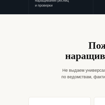
наращивания ресниц
и проверки
Пож
наращив
Не выдаем универсал
по ведомствам, факт