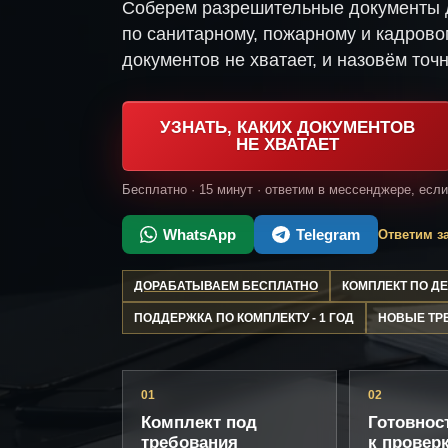
Соберем разрешительные документы 
по санитарному, пожарному и кадрово
документов не хватает, и назовём точн
УЗНАТЬ, КАКИХ ДОКУМЕНТОВ
НЕ ХВАТАЕТ
Бесплатно · 15 минут · ответим в мессенджере, есл
WhatsApp
Telegram
Ответим за
ДОРАБАТЫВАЕМ БЕСПЛАТНО
КОМПЛЕКТ ПО 
ПОДДЕРЖКА ПО КОМПЛЕКТУ - 1 ГОД
НОВЫЕ ТР
01
02
Комплект под
Готовнос
требования
к провер