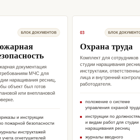
03
БЛОК ДОКУМЕНТОВ
БЛОК ДОКУМЕНТ
ожарная
Охрана труда
езопасность
Комплект для сотрудников
студии наращивания ресни
жарная документация
инструктажи, ответственны
 требованиям МЧС для
лица и внутренний контрол
удии наращивания ресниц,
работодателя.
обы объект был готов
плановой или внеплановой
верке.
положение о системе
управления охраной труд
инструкции по должностя
приказы и инструкции
и видам работ для студии
по пожарной безопасности
наращивания ресниц
журналы инструктажей
журналы вводного
и учета огнетушителей