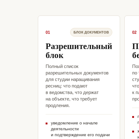
01
02
БЛОК ДОКУМЕНТОВ
Разрешительный
П
блок
б
Полный список
По
разрешительных документов
по
для студии наращивания
ст
ресниц: что подают
чт
в ведомства, что держат
к 
на объекте, что требует
про
продления.
уведомление о начале
деятельности
и подтверждение его подачи