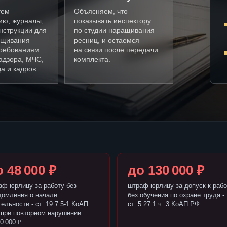
уем
Объясняем, что
ию, журналы,
показывать инспектору
нструкции для
по студии наращивания
ащивания
ресниц, и остаемся
требованиям
на связи после передачи
адзора, МЧС,
комплекта.
а и кадров.
 48 000 ₽
до 130 000 ₽
аф юрлицу за работу без
штраф юрлицу за допуск к рабо
домления о начале
без обучения по охране труда -
ельности - ст. 19.7.5-1 КоАП
ст. 5.27.1 ч. 3 КоАП РФ
 при повторном нарушении
0 000 ₽