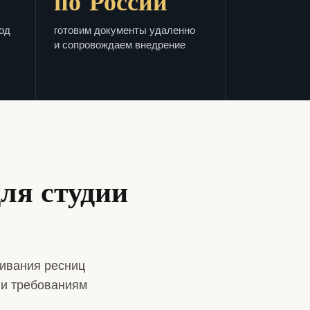
по России
од
готовим документы удаленно
и сопровождаем внедрение
ля студии
ивания ресниц
 и требованиям