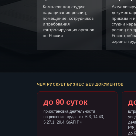
Комплект под студию
Актуализир
наращивания ресниц,
документац
помещение, сотрудников
приказы и и
и требования
студии нар
контролирующих органов
ресниц по 
по России.
Роспотребн
охраны труд
ЧЕМ РИСКУЕТ БИЗНЕС БЕЗ ДОКУМЕНТОВ
до 90 суток
до
приостановка деятельности
штр
по решению суда - ст. 6.3, 14.43,
уве
5.27.1, 20.4 КоАП РФ
деят
РФ,
до 6