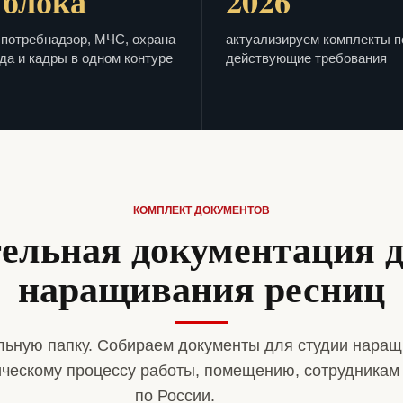
 блока
2026
потребнадзор, МЧС, охрана
актуализируем комплекты п
да и кадры в одном контуре
действующие требования
КОМПЛЕКТ ДОКУМЕНТОВ
ельная документация д
наращивания ресниц
ьную папку. Собираем документы для студии наращ
ическому процессу работы, помещению, сотрудникам
по России.