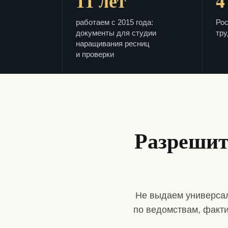
11 лет
4
работаем с 2015 года:
Рос
документы для студии
тру
наращивания ресниц
и проверки
Разрешит
Не выдаем универсал
по ведомствам, факт