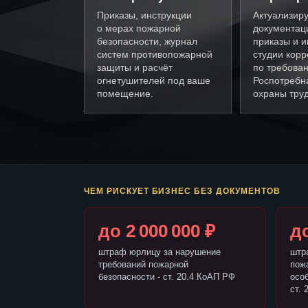
Приказы, инструкции
Актуализир
о мерах пожарной
документац
безопасности, журнал
приказы и и
систем противопожарной
студии кор
защиты и расчёт
по требова
огнетушителей под ваше
Роспотребн
помещение.
охраны труд
ЧЕМ РИСКУЕТ БИЗНЕС БЕЗ ДОКУМЕНТОВ
до 2 000 000 ₽
до
штраф юрлицу за нарушение
штр
требований пожарной
пож
безопасности - ст. 20.4 КоАП РФ
осо
ст. 