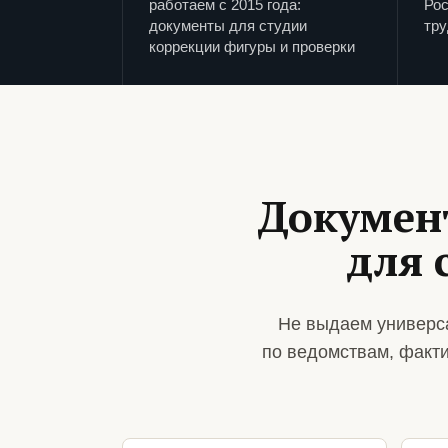
работаем с 2015 года:
Рос
документы для студии
тру
коррекции фигуры и проверки
Докумен
для 
Не выдаем универса
по ведомствам, факт