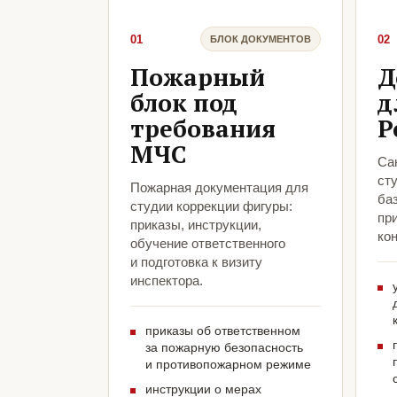
01
02
БЛОК ДОКУМЕНТОВ
Пожарный
Д
блок под
д
требования
Р
МЧС
Са
ст
Пожарная документация для
ба
студии коррекции фигуры:
пр
приказы, инструкции,
кон
обучение ответственного
и подготовка к визиту
инспектора.
приказы об ответственном
за пожарную безопасность
и противопожарном режиме
инструкции о мерах