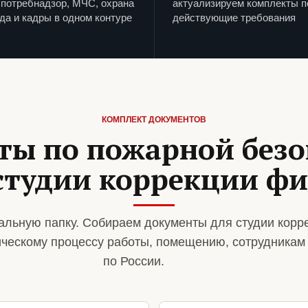
потребнадзор, МЧС, охрана
актуализируем комплекты п
да и кадры в одном контуре
действующие требования
КОМПЛЕКТ ДОКУМЕНТОВ
ты по пожарной безо
студии коррекции ф
льную папку. Собираем документы для студии корр
ическому процессу работы, помещению, сотрудникам
по России.