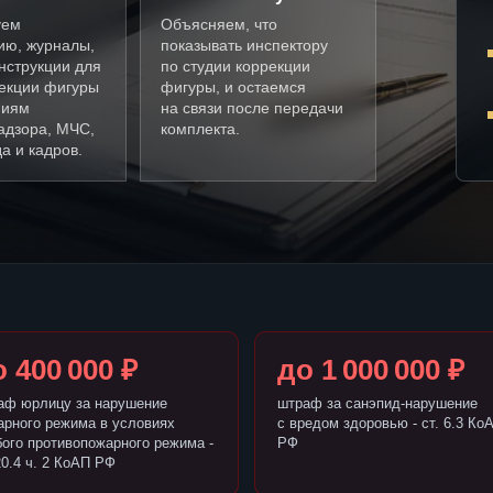
уем
Объясняем, что
ию, журналы,
показывать инспектору
нструкции для
по студии коррекции
рекции фигуры
фигуры, и остаемся
ниям
на связи после передачи
адзора, МЧС,
комплекта.
а и кадров.
 400 000 ₽
до 1 000 000 ₽
аф юрлицу за нарушение
штраф за санэпид-нарушение
арного режима в условиях
с вредом здоровью - ст. 6.3 Ко
бого противопожарного режима -
РФ
20.4 ч. 2 КоАП РФ