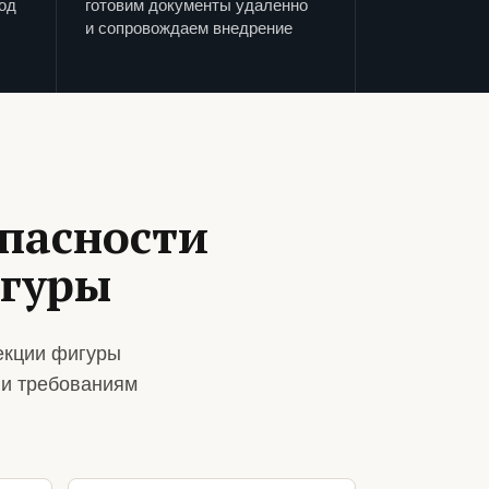
од
готовим документы удаленно
и сопровождаем внедрение
пасности
игуры
екции фигуры
 и требованиям