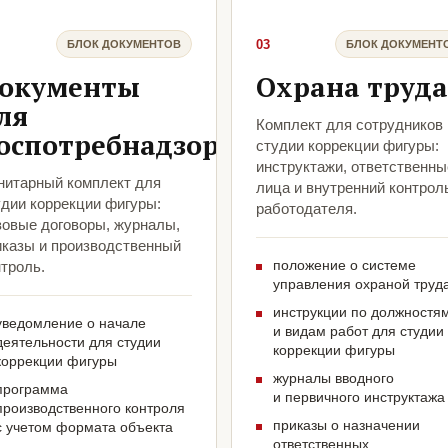
03
БЛОК ДОКУМЕНТОВ
БЛОК ДОКУМЕНТ
окументы
Охрана труда
ля
Комплект для сотрудников
оспотребнадзора
студии коррекции фигуры:
инструктажи, ответственны
нитарный комплект для
лица и внутренний контрол
удии коррекции фигуры:
работодателя.
зовые договоры, журналы,
иказы и производственный
положение о системе
троль.
управления охраной труд
инструкции по должностя
уведомление о начале
и видам работ для студии
деятельности для студии
коррекции фигуры
коррекции фигуры
журналы вводного
программа
и первичного инструктажа
производственного контроля
приказы о назначении
с учетом формата объекта
ответственных