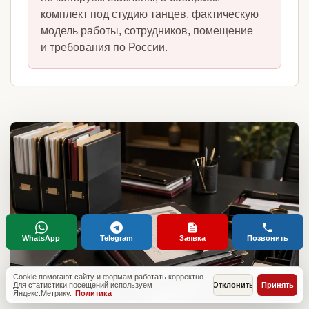
комплект под студию танцев, фактическую
модель работы, сотрудников, помещение
и требования по России.
WhatsApp
Telegram
Заявка
Позвонить
Cookie помогают сайту и формам работать корректно.
Для статистики посещений используем
Отклонить
Принять
Яндекс.Метрику.
Политика