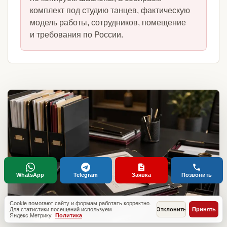
комплект под студию танцев, фактическую
модель работы, сотрудников, помещение
и требования по России.
WhatsApp
Telegram
Заявка
Позвонить
Cookie помогают сайту и формам работать корректно.
Для статистики посещений используем
Отклонить
Принять
Яндекс.Метрику.
Политика