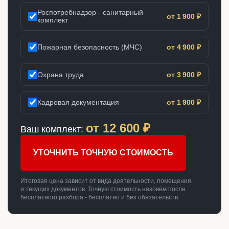
Роспотребнадзор - санитарный
от 1 900 ₽
комплект
Пожарная безопасность (МЧС)
от 4 900 ₽
Охрана труда
от 3 900 ₽
Кадровая документация
от 1 900 ₽
от
12 600
₽
Ваш комплект:
УТОЧНИТЬ ТОЧНУЮ СТОИМОСТЬ
Итоговая цена зависит от вида деятельности, помещения
и текущих документов. Точную стоимость назовём после
бесплатного разбора - бесплатно и без обязательств.