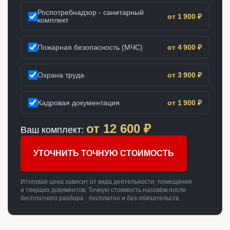
Роспотребнадзор - санитарный
от 1 900 ₽
комплект
Пожарная безопасность (МЧС)
от 4 900 ₽
Охрана труда
от 3 900 ₽
Кадровая документация
от 1 900 ₽
от
12 600
₽
Ваш комплект:
УТОЧНИТЬ ТОЧНУЮ СТОИМОСТЬ
Итоговая цена зависит от вида деятельности, помещения
и текущих документов. Точную стоимость назовём после
бесплатного разбора - бесплатно и без обязательств.