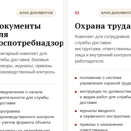
03
БЛОК ДОКУМЕНТОВ
БЛОК ДОКУМЕНТ
окументы
Охрана труда
ля
Комплект для сотрудников
оспотребнадзора
службы доставки:
инструктажи, ответственны
нитарный комплект для
лица и внутренний контрол
ужбы доставки: базовые
работодателя.
говоры, журналы, приказы
производственный контроль.
положение о системе
управления охраной труд
инструкции по должностя
уведомление о начале
и видам работ для служб
деятельности для службы
доставки
доставки
журналы вводного
программа
и первичного инструктажа
производственного контроля
с учетом формата объекта
приказы о назначении
ответственных
договоры на дезинфекцию,