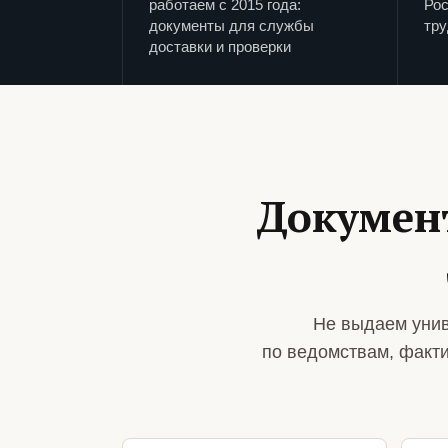
работаем с 2015 года:
Рос
документы для службы
тру
доставки и проверки
Докумен
Не выдаем унив
по ведомствам, факт