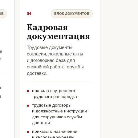
04
ОВ
БЛОК ДОКУМЕНТОВ
Кадровая
документация
Трудовые документы,
е
согласия, локальные акты
ь
и договорная база для
спокойной работы службы
доставки.
а
правила внутреннего
м
трудового распорядка
ы
трудовые договоры
и должностные инструкции
для сотрудников службы
доставки
приказы о назначении
и кадровые журналы