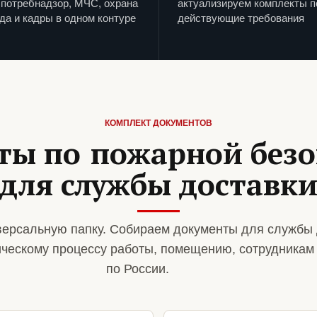
потребнадзор, МЧС, охрана
актуализируем комплекты п
да и кадры в одном контуре
действующие требования
КОМПЛЕКТ ДОКУМЕНТОВ
ты по пожарной безо
для службы доставк
ерсальную папку. Собираем документы для службы 
ическому процессу работы, помещению, сотрудникам
по России.