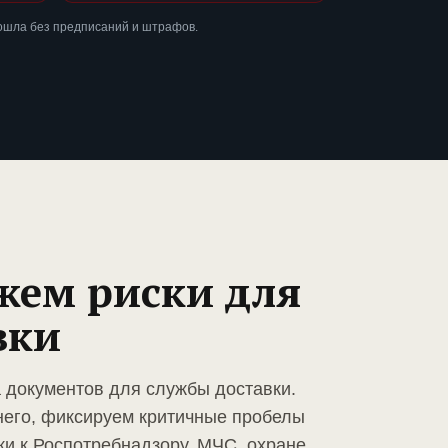
ошла без предписаний и штрафов.
жем риски для
вки
а документов для службы доставки.
него, фиксируем критичные пробелы
ки к Роспотребнадзору, МЧС, охране