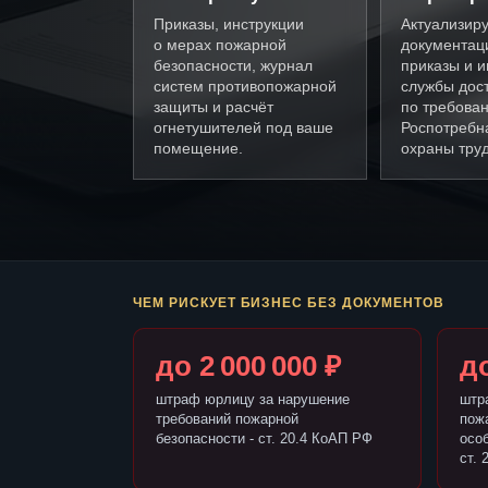
Приказы, инструкции
Актуализир
о мерах пожарной
документац
безопасности, журнал
приказы и и
систем противопожарной
службы дос
защиты и расчёт
по требова
огнетушителей под ваше
Роспотребн
помещение.
охраны труд
ЧЕМ РИСКУЕТ БИЗНЕС БЕЗ ДОКУМЕНТОВ
до 2 000 000 ₽
до
штраф юрлицу за нарушение
штр
требований пожарной
пож
безопасности - ст. 20.4 КоАП РФ
осо
ст. 