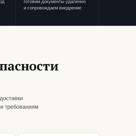
од
готовим документы удаленно
и сопровождаем внедрение
пасности
и
доставки
 и требованиям