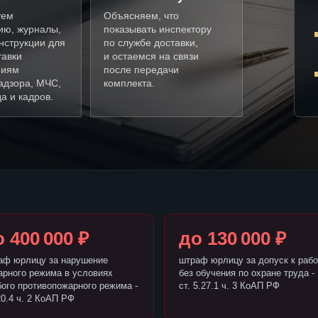
уем
Объясняем, что
ию, журналы,
показывать инспектору
нструкции для
по службе доставки,
тавки
и остаемся на связи
ниям
после передачи
адзора, МЧС,
комплекта.
а и кадров.
 400 000 ₽
до 130 000 ₽
аф юрлицу за нарушение
штраф юрлицу за допуск к рабо
арного режима в условиях
без обучения по охране труда -
бого противопожарного режима -
ст. 5.27.1 ч. 3 КоАП РФ
20.4 ч. 2 КоАП РФ