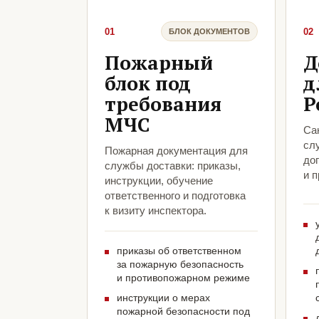
01
02
БЛОК ДОКУМЕНТОВ
Пожарный
Д
блок под
д
требования
Р
МЧС
Са
сл
Пожарная документация для
до
службы доставки: приказы,
и 
инструкции, обучение
ответственного и подготовка
к визиту инспектора.
приказы об ответственном
за пожарную безопасность
и противопожарном режиме
инструкции о мерах
пожарной безопасности под