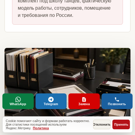
комплект под школу танцев, фактическую
модель работы, сотрудников, помещение
и требования по России.
WhatsApp
Telegram
Заявка
Позвонить
Cookie помогают сайту и формам работать корректно.
Для статистики посещений используем
Отклонить
Принять
Яндекс.Метрику.
Политика