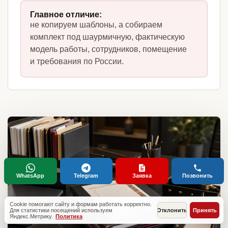
Главное отличие:
не копируем шаблоны, а собираем
комплект под шаурмичную, фактическую
модель работы, сотрудников, помещение
и требования по России.
WhatsApp
Telegram
Заявка
Позвонить
Cookie помогают сайту и формам работать корректно.
Для статистики посещений используем
Отклонить
Принять
Яндекс.Метрику.
Политика