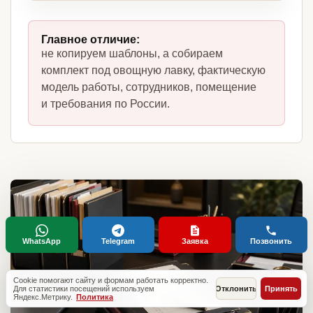
Главное отличие:
не копируем шаблоны, а собираем
комплект под овощную лавку, фактическую
модель работы, сотрудников, помещение
и требования по России.
WhatsApp
Telegram
Заявка
Позвонить
Cookie помогают сайту и формам работать корректно.
Для статистики посещений используем
Отклонить
Принять
Яндекс.Метрику.
Политика