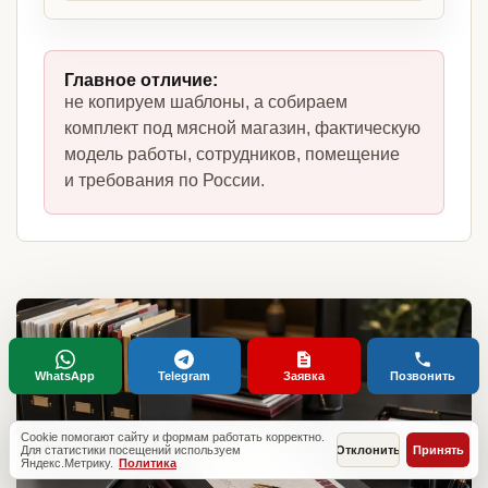
Главное отличие:
не копируем шаблоны, а собираем
комплект под мясной магазин, фактическую
модель работы, сотрудников, помещение
и требования по России.
WhatsApp
Telegram
Заявка
Позвонить
Cookie помогают сайту и формам работать корректно.
Для статистики посещений используем
Отклонить
Принять
Яндекс.Метрику.
Политика