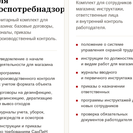
ля
Комплект для сотрудников
оспотребнадзора
магазина: инструктажи,
ответственные лица
нитарный комплект для
и внутренний контроль
азина: базовые договоры,
работодателя.
рналы, приказы
производственный контроль.
положение о системе
управления охраной труд
инструкции по должностя
уведомление о начале
и видам работ для магази
деятельности для магазина
журналы вводного
программа
и первичного инструктажа
производственного контроля
с учетом формата объекта
приказы о назначении
ответственных
договоры на дезинфекцию,
дезинсекцию, дератизацию
программы инструктажей 
и вывоз отходов
новых сотрудников
журналы учета, уборок,
проверка обязательных
дезсредств и осмотров
документов работодателя
инструкции и приказы
по требованиям СанПиН