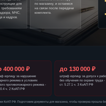
нструкции для
по магазину, и остаемся
о требованиям
на связи после передачи
адзора, МЧС,
комплекта.
а и кадров.
 400 000 ₽
до 130 000 ₽
аф юрлицу за нарушение
штраф юрлицу за допуск к рабо
арного режима в условиях
без обучения по охране труда -
бого противопожарного режима -
ст. 5.27.1 ч. 3 КоАП РФ
20.4 ч. 2 КоАП РФ
ии КоАП РФ. Подготовим документы для магазина, чтобы проверка прошла б