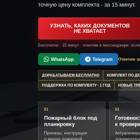
точную цену комплекта - за 15 минут.
УЗНАТЬ, КАКИХ ДОКУМЕНТОВ
НЕ ХВАТАЕТ
Бесплатно · 15 минут · ответим в мессенджере, есл
WhatsApp
Telegram
Ответим за
ДОРАБАТЫВАЕМ БЕСПЛАТНО
КОМПЛЕКТ ПО 
ПОДДЕРЖКА ПО КОМПЛЕКТУ - 1 ГОД
НОВЫЕ ТР
01
02
Пожарный блок под
Готовнос
планировку
к провер
Приказы, инструкции
Актуализир
о мерах пожарной
документац