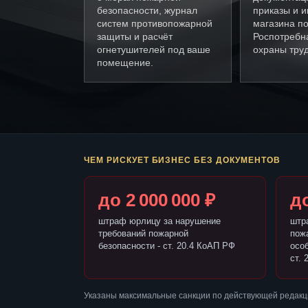
безопасности, журнал
приказы и и
систем противопожарной
магазина п
защиты и расчёт
Роспотребн
огнетушителей под ваше
охраны труд
помещение.
ЧЕМ РИСКУЕТ БИЗНЕС БЕЗ ДОКУМЕНТОВ
до 2 000 000 ₽
до
штраф юрлицу за нарушение
штр
требований пожарной
пож
безопасности - ст. 20.4 КоАП РФ
осо
ст. 
Указаны максимальные санкции по действующей редакц