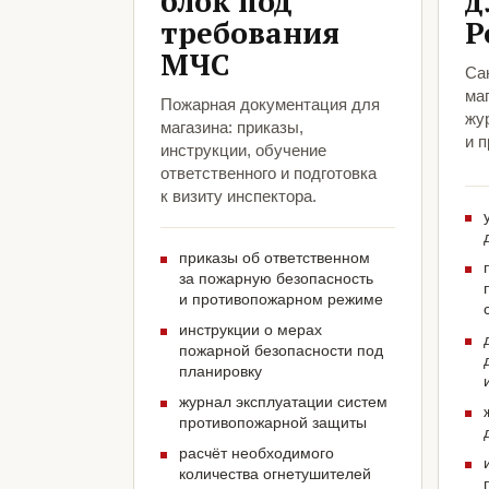
блок под
д
требования
Р
МЧС
Са
маг
Пожарная документация для
жу
магазина: приказы,
и 
инструкции, обучение
ответственного и подготовка
к визиту инспектора.
приказы об ответственном
за пожарную безопасность
и противопожарном режиме
инструкции о мерах
пожарной безопасности под
планировку
журнал эксплуатации систем
противопожарной защиты
расчёт необходимого
количества огнетушителей