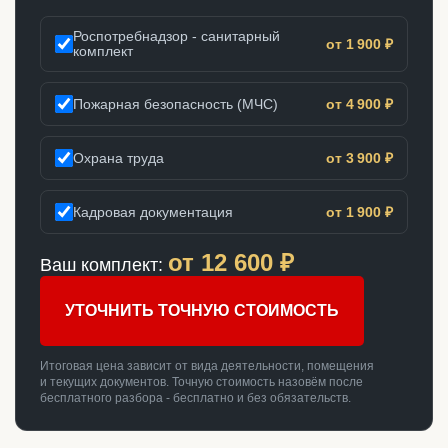
Роспотребнадзор - санитарный
от 1 900 ₽
комплект
Пожарная безопасность (МЧС)
от 4 900 ₽
Охрана труда
от 3 900 ₽
Кадровая документация
от 1 900 ₽
от
12 600
₽
Ваш комплект:
УТОЧНИТЬ ТОЧНУЮ СТОИМОСТЬ
Итоговая цена зависит от вида деятельности, помещения
и текущих документов. Точную стоимость назовём после
бесплатного разбора - бесплатно и без обязательств.