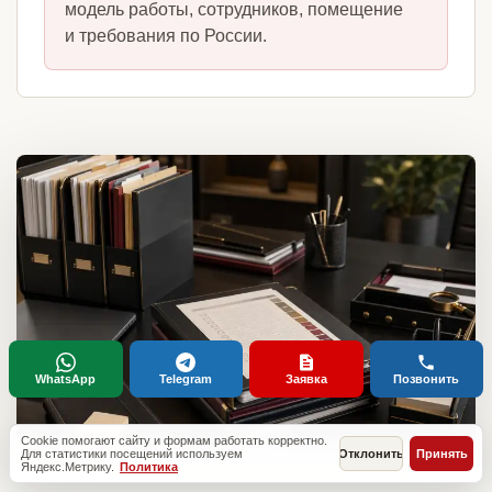
модель работы, сотрудников, помещение
и требования по России.
WhatsApp
Telegram
Заявка
Позвонить
Cookie помогают сайту и формам работать корректно.
Для статистики посещений используем
Отклонить
Принять
Яндекс.Метрику.
Политика