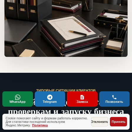
ТИПОВЫЕ СИТУАЦИИ КЛИЕНТОВ
Кейсы по документам,
WhatsApp
Telegram
Заявка
Позвонить
проверкам и запуску бизнеса
Cookie помогают сайту и формам работать корректно.
Для статистики посещений используем
Отклонить
Принять
Яндекс.Метрику.
Политика
Без имен и fake-отзывов. Это обезличенные рабочие