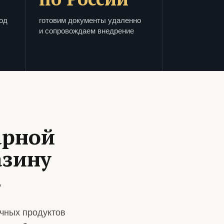
од
готовим документы удаленно
и сопровождаем внедрение
арной
азину
в
чных продуктов