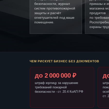
безопасности, журнал
приказы и и
систем противопожарной
магазина м
защиты и расчёт
продуктов
огнетушителей под ваше
по требова
помещение.
Роспотребн
охраны труд
ЧЕМ РИСКУЕТ БИЗНЕС БЕЗ ДОКУМЕНТОВ
до 2 000 000 ₽
до
штраф юрлицу за нарушение
штр
требований пожарной
пож
безопасности - ст. 20.4 КоАП РФ
осо
ст. 