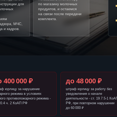
нструкции для
по магазину молочных
олочных
продуктов, и остаемся
на связи после передачи
ниям
комплекта.
адзора, МЧС,
а и кадров.
 400 000 ₽
до 48 000 ₽
аф юрлицу за нарушение
штраф юрлицу за работу без
арного режима в условиях
уведомления о начале
бого противопожарного режима -
деятельности - ст. 19.7.5-1 КоА
20.4 ч. 2 КоАП РФ
РФ, при повторном нарушении
до 60 000 ₽