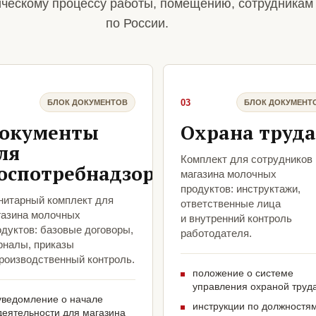
ическому процессу работы, помещению, сотрудникам
по России.
03
БЛОК ДОКУМЕНТОВ
БЛОК ДОКУМЕНТ
окументы
Охрана труда
ля
Комплект для сотрудников
оспотребнадзора
магазина молочных
продуктов: инструктажи,
нитарный комплект для
ответственные лица
газина молочных
и внутренний контроль
одуктов: базовые договоры,
работодателя.
рналы, приказы
производственный контроль.
положение о системе
управления охраной труд
уведомление о начале
инструкции по должностя
деятельности для магазина