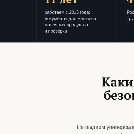
работаем с 2015 года:
Рос
документы для магазина
тру
молочных продуктов
и проверки
Каки
безо
Не выдаем универсаль