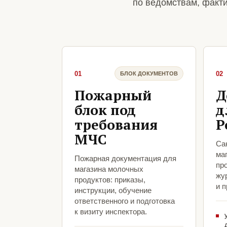
по ведомствам, факт
01
02
БЛОК ДОКУМЕНТОВ
Пожарный
Д
блок под
д
требования
Р
МЧС
Са
ма
Пожарная документация для
пр
магазина молочных
жу
продуктов: приказы,
и 
инструкции, обучение
ответственного и подготовка
к визиту инспектора.