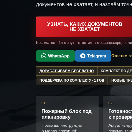
документов не хватает, и назовём точн
УЗНАТЬ, КАКИХ ДОКУМЕНТОВ
НЕ ХВАТАЕТ
Бесплатно · 15 минут · ответим в мессенджере, есл
WhatsApp
Telegram
Ответим за
ДОРАБАТЫВАЕМ БЕСПЛАТНО
КОМПЛЕКТ ПО 
ПОДДЕРЖКА ПО КОМПЛЕКТУ - 1 ГОД
НОВЫЕ ТР
01
02
Пожарный блок под
Готовнос
планировку
к провер
Приказы, инструкции
Актуализир
о мерах пожарной
документац