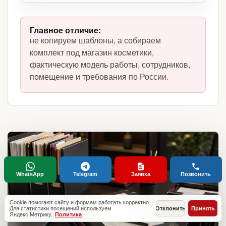
Главное отличие:
не копируем шаблоны, а собираем
комплект под магазин косметики,
фактическую модель работы, сотрудников,
помещение и требования по России.
WhatsApp
Telegram
Заявка
Позвонить
Cookie помогают сайту и формам работать корректно.
Для статистики посещений используем
Отклонить
Принять
Яндекс.Метрику.
Политика