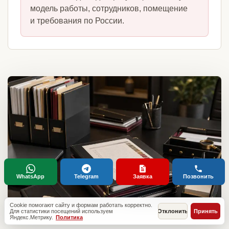
модель работы, сотрудников, помещение
и требования по России.
WhatsApp
Telegram
Заявка
Позвонить
Cookie помогают сайту и формам работать корректно.
Для статистики посещений используем
Отклонить
Принять
Яндекс.Метрику.
Политика