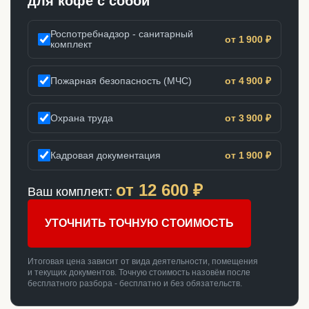
для кофе с собой
Роспотребнадзор - санитарный
от 1 900 ₽
комплект
Пожарная безопасность (МЧС)
от 4 900 ₽
Охрана труда
от 3 900 ₽
Кадровая документация
от 1 900 ₽
от
12 600
₽
Ваш комплект:
УТОЧНИТЬ ТОЧНУЮ СТОИМОСТЬ
Итоговая цена зависит от вида деятельности, помещения
и текущих документов. Точную стоимость назовём после
бесплатного разбора - бесплатно и без обязательств.