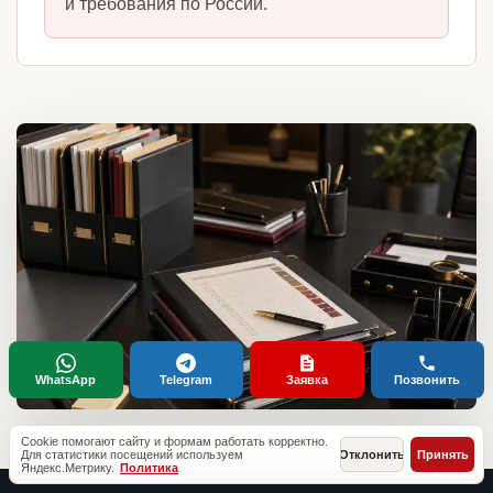
и требования по России.
WhatsApp
Telegram
Заявка
Позвонить
Cookie помогают сайту и формам работать корректно.
Для статистики посещений используем
Отклонить
Принять
Яндекс.Метрику.
Политика