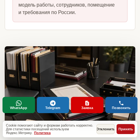
модель работы, сотрудников, помещение
и требования по России.
WhatsApp
Telegram
Заявка
Позвонить
Cookie помогают сайту и формам работать корректно.
Для статистики посещений используем
Отклонить
Принять
Яндекс.Метрику.
Политика