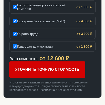
Роспотребнадзор - санитарный
от 1 900 ₽
комплект
Пожарная безопасность (МЧС)
от 4 900 ₽
Охрана труда
от 3 900 ₽
Кадровая документация
от 1 900 ₽
от
12 600
₽
Ваш комплект:
УТОЧНИТЬ ТОЧНУЮ СТОИМОСТЬ
Итоговая цена зависит от вида деятельности, помещения
и текущих документов. Точную стоимость назовём после
бесплатного разбора - бесплатно и без обязательств.