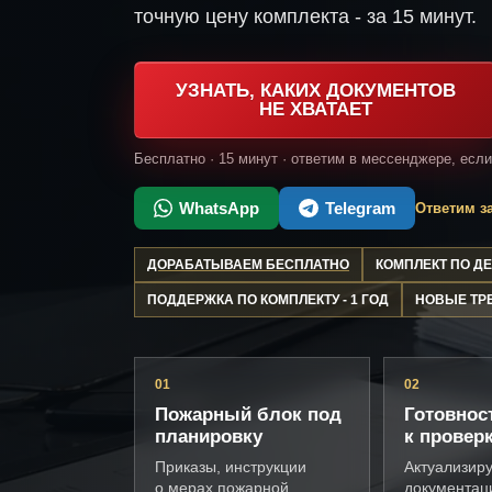
точную цену комплекта - за 15 минут.
УЗНАТЬ, КАКИХ ДОКУМЕНТОВ
НЕ ХВАТАЕТ
Бесплатно · 15 минут · ответим в мессенджере, есл
WhatsApp
Telegram
Ответим за
ДОРАБАТЫВАЕМ БЕСПЛАТНО
КОМПЛЕКТ ПО 
ПОДДЕРЖКА ПО КОМПЛЕКТУ - 1 ГОД
НОВЫЕ ТР
01
02
Пожарный блок под
Готовнос
планировку
к провер
Приказы, инструкции
Актуализир
о мерах пожарной
документац