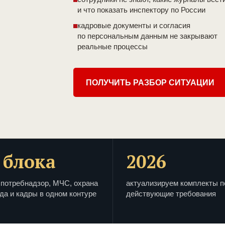
и что показать инспектору по России
кадровые документы и согласия
по персональным данным не закрывают
реальные процессы
ПОЛУЧИТЬ РАЗБОР СИТУАЦИИ
 блока
2026
потребнадзор, МЧС, охрана
актуализируем комплекты п
да и кадры в одном контуре
действующие требования