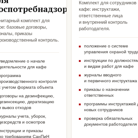
ля
Комплект для сотрудников
оспотребнадзора
кафе: инструктажи,
ответственные лица
нитарный комплект для
и внутренний контроль
фе: базовые договоры,
работодателя.
рналы, приказы
производственный контроль.
положение о системе
управления охраной труд
инструкции по должностя
уведомление о начале
и видам работ для кафе
деятельности для кафе
журналы вводного
программа
и первичного инструктажа
производственного контроля
с учетом формата объекта
приказы о назначении
ответственных
договоры на дезинфекцию,
дезинсекцию, дератизацию
программы инструктажей 
и вывоз отходов
новых сотрудников
журналы учета, уборок,
проверка обязательных
дезсредств и осмотров
документов работодателя
инструкции и приказы
по требованиям СанПиН