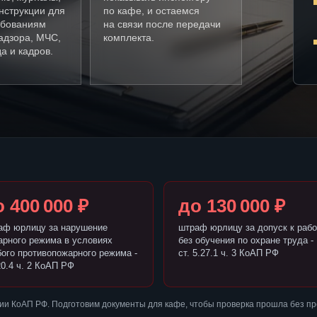
нструкции для
по кафе, и остаемся
ебованиям
на связи после передачи
адзора, МЧС,
комплекта.
а и кадров.
 400 000 ₽
до 130 000 ₽
аф юрлицу за нарушение
штраф юрлицу за допуск к рабо
арного режима в условиях
без обучения по охране труда -
бого противопожарного режима -
ст. 5.27.1 ч. 3 КоАП РФ
20.4 ч. 2 КоАП РФ
ии КоАП РФ. Подготовим документы для кафе, чтобы проверка прошла без п