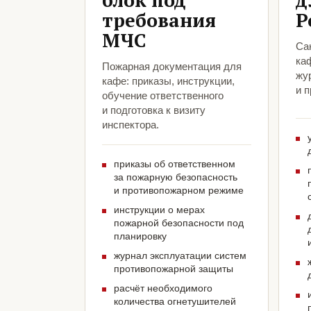
блок под
д
требования
Р
МЧС
Са
ка
Пожарная документация для
жу
кафе: приказы, инструкции,
и 
обучение ответственного
и подготовка к визиту
инспектора.
приказы об ответственном
за пожарную безопасность
и противопожарном режиме
инструкции о мерах
пожарной безопасности под
планировку
журнал эксплуатации систем
противопожарной защиты
расчёт необходимого
количества огнетушителей