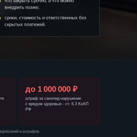
что закрыть срочно, а что можно
внедрить позже;
сроки, стоимость и ответственных без
скрытых платежей.
до 1 000 000 ₽
те
штраф за санэпид-нарушение
с вредом здоровью - ст. 6.3 КоАП
РФ
редписаний и штрафов.