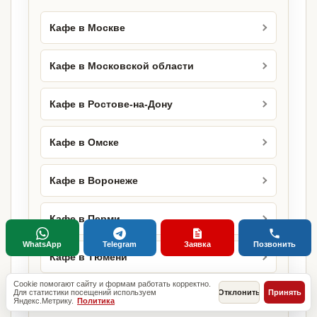
Кафе в Москве
Кафе в Московской области
Кафе в Ростове-на-Дону
Кафе в Омске
Кафе в Воронеже
Кафе в Перми
WhatsApp
Telegram
Заявка
Позвонить
Кафе в Тюмени
Cookie помогают сайту и формам работать корректно.
Для статистики посещений используем
Отклонить
Принять
Кафе в Туле
Яндекс.Метрику.
Политика