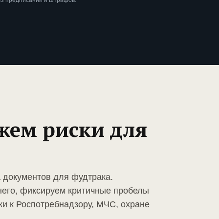
ез предписаний и штрафов.
жем риски для
а документов для фудтрака.
него, фиксируем критичные пробелы
ки к Роспотребнадзору, МЧС, охране