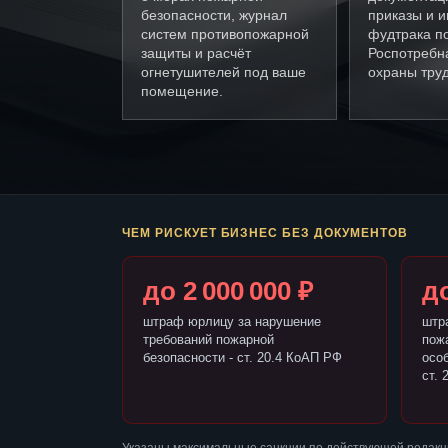
безопасности, журнал
приказы и и
систем противопожарной
фудтрака п
защиты и расчёт
Роспотребн
огнетушителей под ваше
охраны труд
помещение.
ЧЕМ РИСКУЕТ БИЗНЕС БЕЗ ДОКУМЕНТОВ
до 2 000 000 ₽
до
штраф юрлицу за нарушение
штр
требований пожарной
пож
безопасности - ст. 20.4 КоАП РФ
осо
ст. 