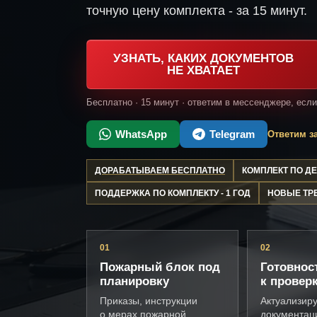
точную цену комплекта - за 15 минут.
УЗНАТЬ, КАКИХ ДОКУМЕНТОВ
НЕ ХВАТАЕТ
Бесплатно · 15 минут · ответим в мессенджере, есл
WhatsApp
Telegram
Ответим за
ДОРАБАТЫВАЕМ БЕСПЛАТНО
КОМПЛЕКТ ПО 
ПОДДЕРЖКА ПО КОМПЛЕКТУ - 1 ГОД
НОВЫЕ ТР
01
02
Пожарный блок под
Готовнос
планировку
к провер
Приказы, инструкции
Актуализир
о мерах пожарной
документац