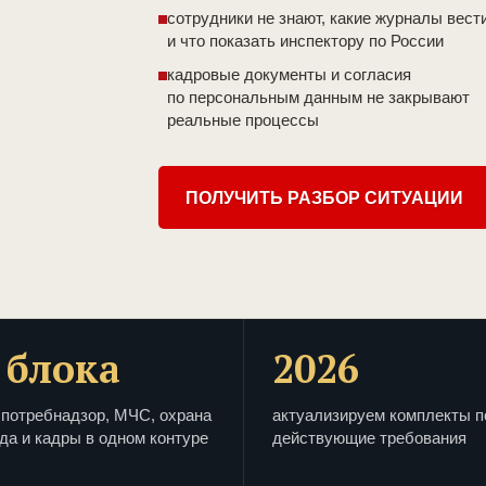
сотрудники не знают, какие журналы вест
и что показать инспектору по России
кадровые документы и согласия
по персональным данным не закрывают
реальные процессы
ПОЛУЧИТЬ РАЗБОР СИТУАЦИИ
 блока
2026
потребнадзор, МЧС, охрана
актуализируем комплекты п
да и кадры в одном контуре
действующие требования