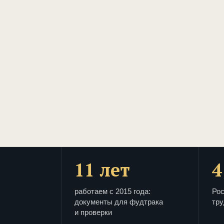
11 лет
4
работаем с 2015 года:
Рос
документы для фудтрака
тру
и проверки