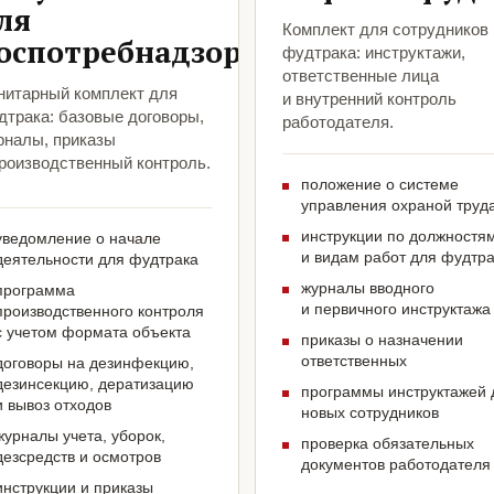
ля
Комплект для сотрудников
оспотребнадзора
фудтрака: инструктажи,
ответственные лица
нитарный комплект для
и внутренний контроль
дтрака: базовые договоры,
работодателя.
рналы, приказы
производственный контроль.
положение о системе
управления охраной труд
инструкции по должностя
уведомление о начале
и видам работ для фудтр
деятельности для фудтрака
журналы вводного
программа
и первичного инструктажа
производственного контроля
с учетом формата объекта
приказы о назначении
ответственных
договоры на дезинфекцию,
дезинсекцию, дератизацию
программы инструктажей 
и вывоз отходов
новых сотрудников
журналы учета, уборок,
проверка обязательных
дезсредств и осмотров
документов работодателя
инструкции и приказы