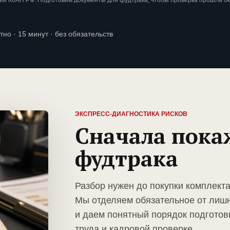
ии КоАП РФ. Подготовим документы для фудтрака, чтобы проверка прошла б
тно · 15 минут · без обязательств
ЭКСПРЕСС-ДИАГНОСТИКА РИСКОВ
Сначала пока
фудтрака
Разбор нужен до покупки комплект
Мы отделяем обязательное от лиш
и даем понятный порядок подготов
труда и кадровой проверке.