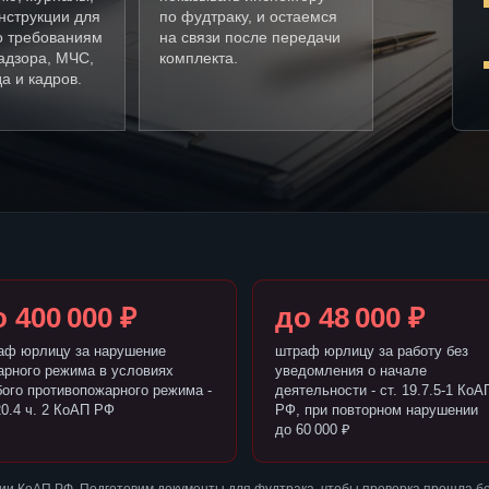
нструкции для
по фудтраку, и остаемся
о требованиям
на связи после передачи
адзора, МЧС,
комплекта.
а и кадров.
 400 000 ₽
до 48 000 ₽
аф юрлицу за нарушение
штраф юрлицу за работу без
арного режима в условиях
уведомления о начале
бого противопожарного режима -
деятельности - ст. 19.7.5-1 КоА
20.4 ч. 2 КоАП РФ
РФ, при повторном нарушении
до 60 000 ₽