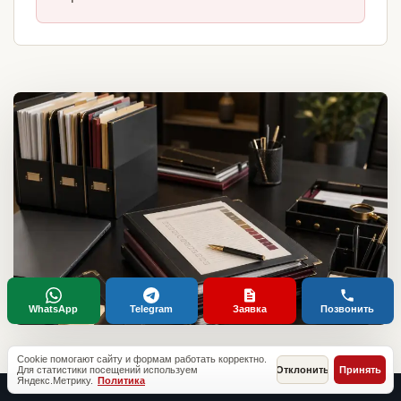
WhatsApp
Telegram
Заявка
Позвонить
Cookie помогают сайту и формам работать корректно.
Для статистики посещений используем
Отклонить
Принять
Яндекс.Метрику.
Политика