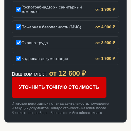
Роспотребнадзор - санитарный
от 1 900 ₽
комплект
Пожарная безопасность (МЧС)
от 4 900 ₽
Охрана труда
от 3 900 ₽
Кадровая документация
от 1 900 ₽
от
12 600
₽
Ваш комплект:
УТОЧНИТЬ ТОЧНУЮ СТОИМОСТЬ
Итоговая цена зависит от вида деятельности, помещения
и текущих документов. Точную стоимость назовём после
бесплатного разбора - бесплатно и без обязательств.