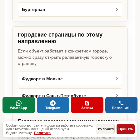
Бургерная
Городские страницы по этому
направлению
Если объект работает в конкретном городе,
можно сразу открыть релевантную городскую
страницу.
Фудкорт в Москве
Фудкорт в Санкт-Петербурге
WhatsApp
Telegram
Заявка
Позвонить
Базовые разделы по этому запросу
Cookie помогают сайту и формам работать корректно.
Для статистики посещений используем
Отклонить
Принять
Родительские страницы дают более широкий
Яндекс.Метрику.
Политика
обзор услуги, объекта или региона без лишних