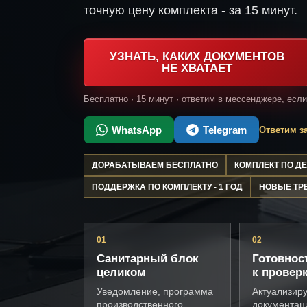
точную цену комплекта - за 15 минут.
УЗНАТЬ, КАКИХ ДОКУМЕНТОВ
НЕ ХВАТАЕТ
Бесплатно · 15 минут · ответим в мессенджере, есл
WhatsApp
Telegram
Ответим за
ДОРАБАТЫВАЕМ БЕСПЛАТНО
КОМПЛЕКТ ПО 
ПОДДЕРЖКА ПО КОМПЛЕКТУ - 1 ГОД
НОВЫЕ ТР
01
02
Санитарный блок
Готовнос
целиком
к провер
Уведомление, программа
Актуализир
производственного
документац