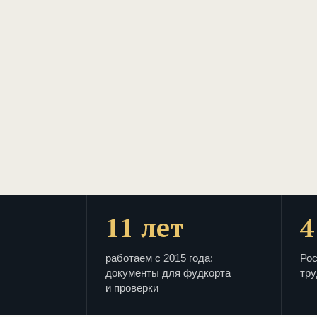
11 лет
4
работаем с 2015 года:
Рос
документы для фудкорта
тру
и проверки