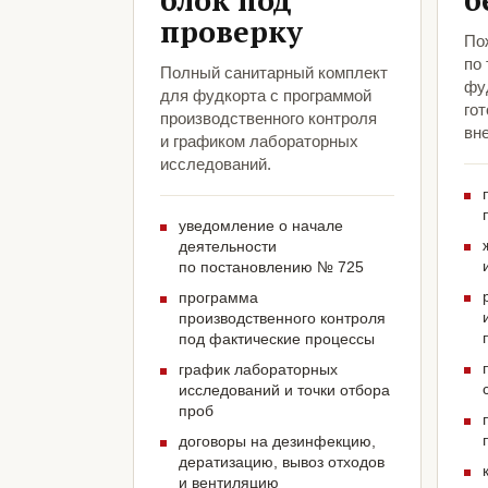
блок под
б
проверку
По
по
Полный санитарный комплект
фу
для фудкорта с программой
гот
производственного контроля
вн
и графиком лабораторных
исследований.
уведомление о начале
деятельности
по постановлению № 725
программа
производственного контроля
под фактические процессы
график лабораторных
исследований и точки отбора
проб
договоры на дезинфекцию,
дератизацию, вывоз отходов
и вентиляцию