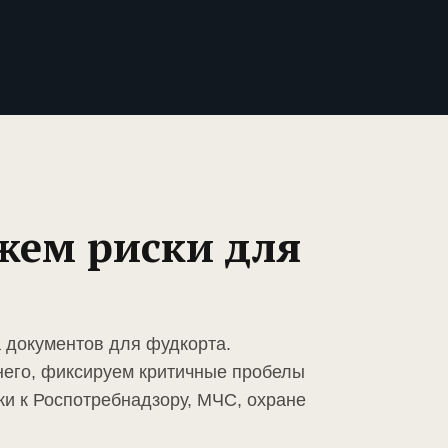
жем риски для
а документов для фудкорта.
него, фиксируем критичные пробелы
ки к Роспотребнадзору, МЧС, охране