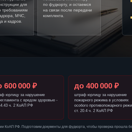
нструкции для
по фудкорту, и остаемся
о требованиям
на связи после передачи
адзора, МЧС,
комплекта.
а и кадров.
 600 000 ₽
до 400 000 ₽
аф юрлицу за нарушение
штраф юрлицу за нарушение
регламента с вредом здоровью -
пожарного режима в условиях
14.43 ч. 2 КоАП РФ
особого противопожарного режи
ст. 20.4 ч. 2 КоАП РФ
ии КоАП РФ. Подготовим документы для фудкорта, чтобы проверка прошла б