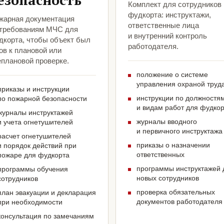
езопасность
Комплект для сотрудников
фудкорта: инструктажи,
жарная документация
ответственные лица
 требованиям МЧС для
и внутренний контроль
дкорта, чтобы объект был
работодателя.
ов к плановой или
еплановой проверке.
положение о системе
управления охраной труд
приказы и инструкции
инструкции по должностя
по пожарной безопасности
и видам работ для фудко
журналы инструктажей
журналы вводного
и учета огнетушителей
и первичного инструктажа
расчет огнетушителей
приказы о назначении
и порядок действий при
ответственных
пожаре для фудкорта
программы инструктажей 
программы обучения
новых сотрудников
сотрудников
проверка обязательных
план эвакуации и декларация
документов работодателя
при необходимости
консультация по замечаниям