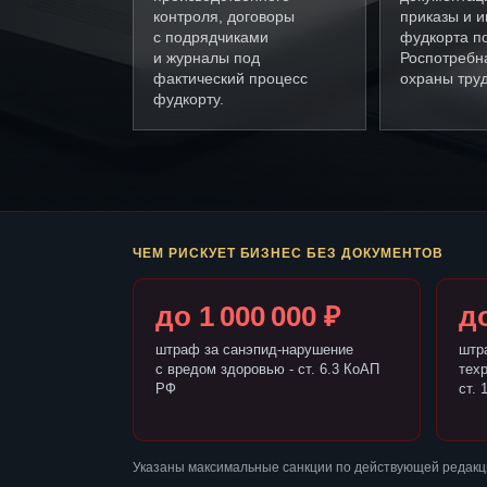
контроля, договоры
приказы и и
с подрядчиками
фудкорта п
и журналы под
Роспотребн
фактический процесс
охраны труд
фудкорту.
ЧЕМ РИСКУЕТ БИЗНЕС БЕЗ ДОКУМЕНТОВ
до 1 000 000 ₽
до
штраф за санэпид-нарушение
штр
с вредом здоровью - ст. 6.3 КоАП
тех
РФ
ст. 
Указаны максимальные санкции по действующей редакц