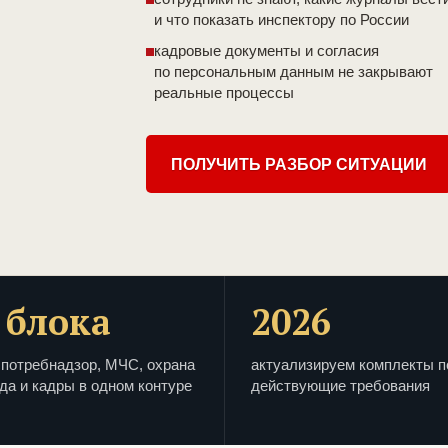
и что показать инспектору по России
кадровые документы и согласия
по персональным данным не закрывают
реальные процессы
ПОЛУЧИТЬ РАЗБОР СИТУАЦИИ
 блока
2026
потребнадзор, МЧС, охрана
актуализируем комплекты п
да и кадры в одном контуре
действующие требования