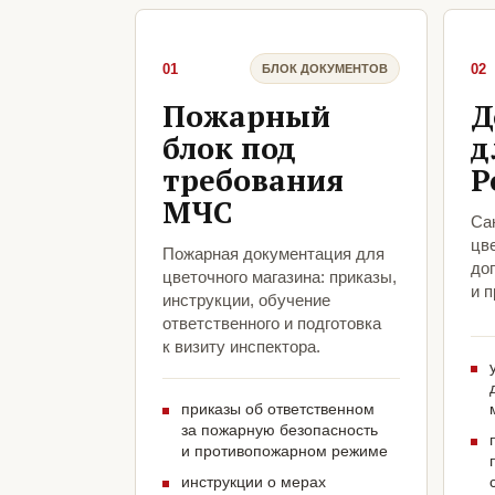
01
02
БЛОК ДОКУМЕНТОВ
Пожарный
Д
блок под
д
требования
Р
МЧС
Са
цве
Пожарная документация для
до
цветочного магазина: приказы,
и 
инструкции, обучение
ответственного и подготовка
к визиту инспектора.
приказы об ответственном
за пожарную безопасность
и противопожарном режиме
инструкции о мерах