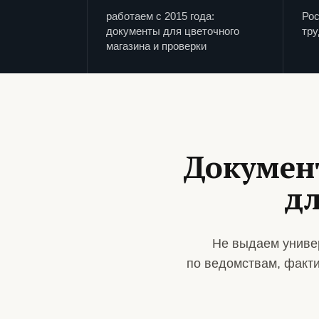
работаем с 2015 года:
Рос
документы для цветочного
тру
магазина и проверки
Докумен
дл
Не выдаем униве
по ведомствам, факт