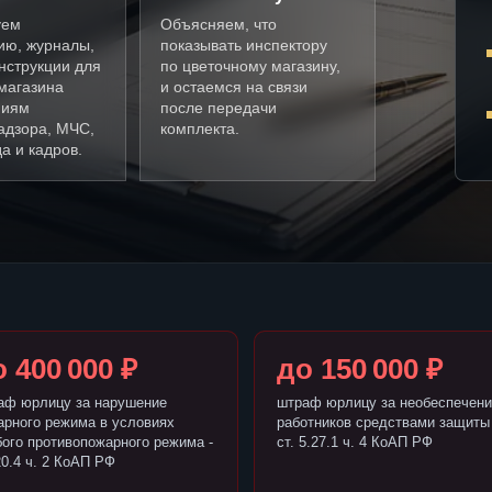
уем
Объясняем, что
ию, журналы,
показывать инспектору
нструкции для
по цветочному магазину,
магазина
и остаемся на связи
ниям
после передачи
адзора, МЧС,
комплекта.
а и кадров.
 400 000 ₽
до 150 000 ₽
аф юрлицу за нарушение
штраф юрлицу за необеспечени
арного режима в условиях
работников средствами защиты 
бого противопожарного режима -
ст. 5.27.1 ч. 4 КоАП РФ
20.4 ч. 2 КоАП РФ