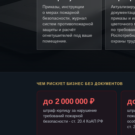
Приказы, инструкции
Актуализир
о мерах пожарной
документац
безопасности, журнал
приказы и и
систем противопожарной
цветочного 
защиты и расчёт
по требова
огнетушителей под ваше
Роспотребн
помещение.
охраны труд
ЧЕМ РИСКУЕТ БИЗНЕС БЕЗ ДОКУМЕНТОВ
до 2 000 000 ₽
до
штраф юрлицу за нарушение
штр
требований пожарной
пож
безопасности - ст. 20.4 КоАП РФ
осо
ст. 