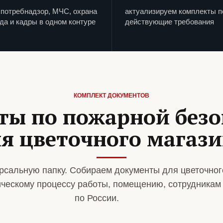
потребнадзор, МЧС, охрана
актуализируем комплекты п
да и кадры в одном контуре
действующие требования
КОМПЛЕКТ ДОКУМЕНТОВ
ты по пожарной безо
я цветочного магаз
рсальную папку. Собираем документы для цветочног
ическому процессу работы, помещению, сотрудникам
по России.