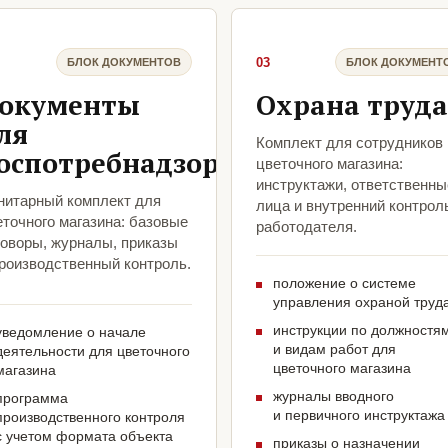
03
БЛОК ДОКУМЕНТОВ
БЛОК ДОКУМЕНТ
окументы
Охрана труда
ля
Комплект для сотрудников
оспотребнадзора
цветочного магазина:
инструктажи, ответственны
нитарный комплект для
лица и внутренний контрол
точного магазина: базовые
работодателя.
говоры, журналы, приказы
производственный контроль.
положение о системе
управления охраной труд
инструкции по должностя
уведомление о начале
и видам работ для
деятельности для цветочного
цветочного магазина
магазина
журналы вводного
программа
и первичного инструктажа
производственного контроля
с учетом формата объекта
приказы о назначении