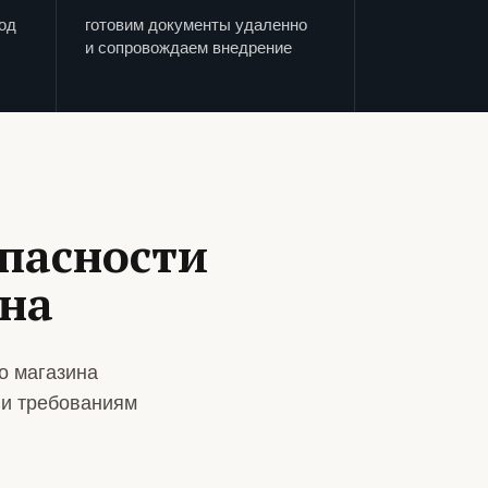
од
готовим документы удаленно
и сопровождаем внедрение
пасности
ина
о магазина
 и требованиям