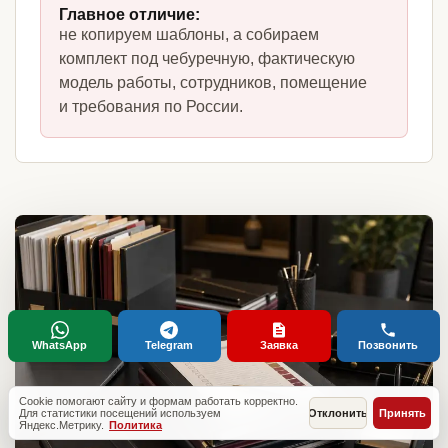
Главное отличие:
не копируем шаблоны, а собираем
комплект под чебуречную, фактическую
модель работы, сотрудников, помещение
и требования по России.
WhatsApp
Telegram
Заявка
Позвонить
Cookie помогают сайту и формам работать корректно.
Для статистики посещений используем
Отклонить
Принять
Яндекс.Метрику.
Политика