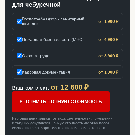
для чебуречной
Роспотребнадзор - санитарный
от 1 900 ₽
комплект
Пожарная безопасность (МЧС)
от 4 900 ₽
Охрана труда
от 3 900 ₽
Кадровая документация
от 1 900 ₽
от
12 600
₽
Ваш комплект:
УТОЧНИТЬ ТОЧНУЮ СТОИМОСТЬ
Итоговая цена зависит от вида деятельности, помещения
и текущих документов. Точную стоимость назовём после
бесплатного разбора - бесплатно и без обязательств.