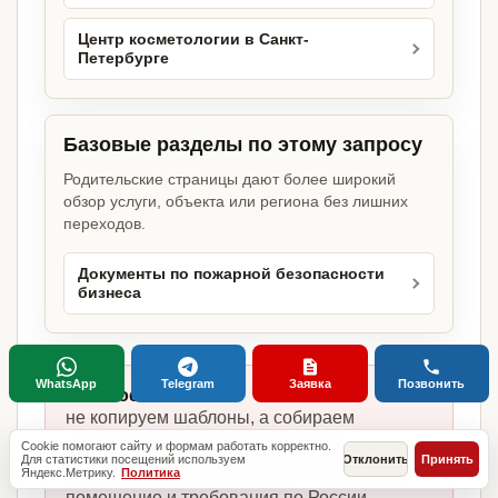
Центр косметологии в Санкт-
Петербурге
Базовые разделы по этому запросу
Родительские страницы дают более широкий
обзор услуги, объекта или региона без лишних
переходов.
Документы по пожарной безопасности
бизнеса
WhatsApp
Telegram
Заявка
Позвонить
Главное отличие:
не копируем шаблоны, а собираем
комплект под центр косметологии,
Cookie помогают сайту и формам работать корректно.
Для статистики посещений используем
Отклонить
Принять
фактическую модель работы, сотрудников,
Яндекс.Метрику.
Политика
помещение и требования по России.