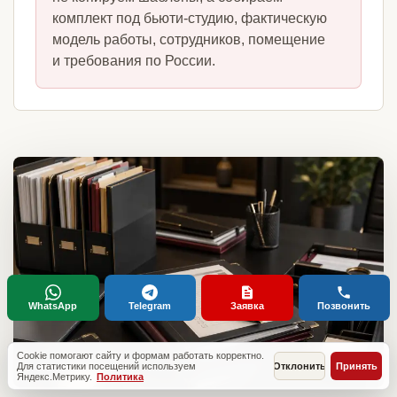
комплект под бьюти-студию, фактическую
модель работы, сотрудников, помещение
и требования по России.
WhatsApp
Telegram
Заявка
Позвонить
Cookie помогают сайту и формам работать корректно.
Для статистики посещений используем
Отклонить
Принять
Яндекс.Метрику.
Политика